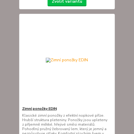
Zvolit variantu
Zimní ponožky EDIN
Klasické zimní ponožky z efektní nopkové příze.
Hrubší struktura pleteniny. Ponožky jsou upleteny
z příjemně měkké, hřejivé směsi materiálů.
Pohodlný pružný žebrovaný lem, který je jemný a
nezpůsobuje otlaky. Komfortní plochým švem v