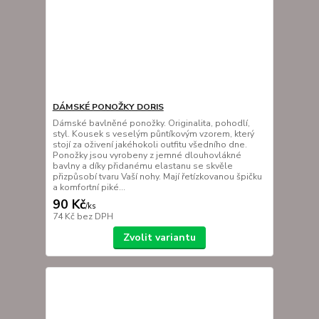
DÁMSKÉ PONOŽKY DORIS
Dámské bavlněné ponožky. Originalita, pohodlí,
styl. Kousek s veselým půntíkovým vzorem, který
stojí za oživení jakéhokoli outfitu všedního dne.
Ponožky jsou vyrobeny z jemné dlouhovlákné
bavlny a díky přidanému elastanu se skvěle
přizpůsobí tvaru Vaší nohy. Mají řetízkovanou špičku
a komfortní piké...
90 Kč
/
ks
74 Kč
bez DPH
Zvolit variantu