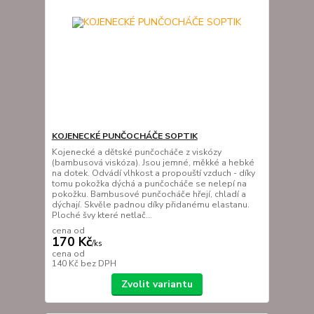
KOJENECKÉ PUNČOCHÁČE SOPTIK
Kojenecké a dětské punčocháče z viskózy
(bambusová viskóza). Jsou jemné, měkké a hebké
na dotek. Odvádí vlhkost a propouští vzduch - díky
tomu pokožka dýchá a punčocháče se nelepí na
pokožku. Bambusové punčocháče hřejí, chladí a
dýchají. Skvěle padnou díky přidanému elastanu.
Ploché švy které netlač...
cena od
170 Kč
/
ks
cena od
140 Kč
bez DPH
Zvolit variantu