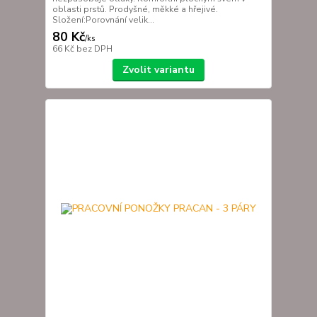
oblasti prstů. Prodyšné, měkké a hřejivé.
Složení:Porovnání velik...
80 Kč
/
ks
66 Kč
bez DPH
Zvolit variantu