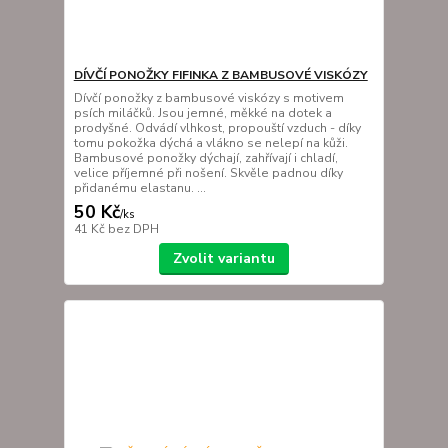
DÍVČÍ PONOŽKY FIFINKA Z BAMBUSOVÉ VISKÓZY
Dívčí ponožky z bambusové viskózy s motivem
psích miláčků. Jsou jemné, měkké na dotek a
prodyšné. Odvádí vlhkost, propouští vzduch - díky
tomu pokožka dýchá a vlákno se nelepí na kůži.
Bambusové ponožky dýchají, zahřívají i chladí,
velice příjemné při nošení. Skvěle padnou díky
přidanému elastanu. ...
50 Kč
/
ks
41 Kč
bez DPH
Zvolit variantu