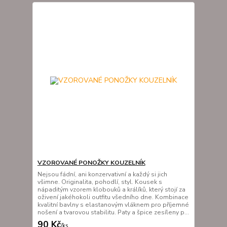
VZOROVANÉ PONOŽKY KOUZELNÍK
Nejsou fádní, ani konzervativní a každý si jich
všimne. Originalita, pohodlí, styl. Kousek s
nápaditým vzorem klobouků a králíků, který stojí za
oživení jakéhokoli outfitu všedního dne. Kombinace
kvalitní bavlny s elastanovým vláknem pro příjemné
nošení a tvarovou stabilitu. Paty a špice zesíleny p...
90 Kč
/
ks