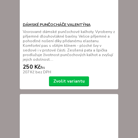
DÁMSKÉ PUNČOCHÁČE VALENTÝNA
Vzorované dámské punčochové kalhoty. Vyrobeny z
příjemné dlouhovlákné bavlny. Velice příjemné a
pohodlné nošení díky přidanému elastanu.
Komfortní pas s všitým klínem - ploché švy v
sedové i v prstové části. Zesílená pata a špička
prodlužuje životnost punčochových kalhot a zvyšují
jejich odolnost....
250 Kč
/
ks
207 Kč
bez DPH
Zvolit variantu