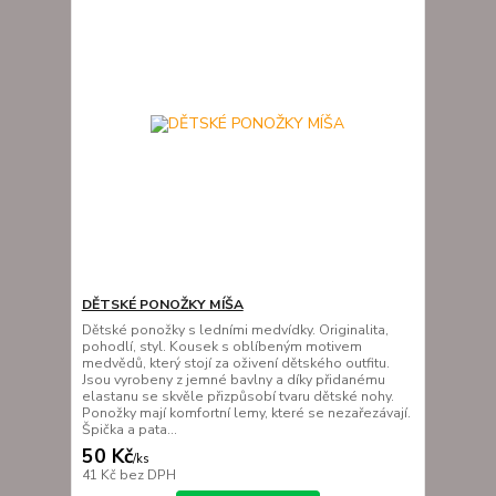
DĚTSKÉ PONOŽKY MÍŠA
Dětské ponožky s ledními medvídky. Originalita,
pohodlí, styl. Kousek s oblíbeným motivem
medvědů, který stojí za oživení dětského outfitu.
Jsou vyrobeny z jemné bavlny a díky přidanému
elastanu se skvěle přizpůsobí tvaru dětské nohy.
Ponožky mají komfortní lemy, které se nezařezávají.
Špička a pata...
50 Kč
/
ks
41 Kč
bez DPH