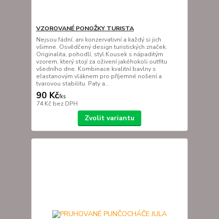
VZOROVANÉ PONOŽKY TURISTA
Nejsou fádní, ani konzervativní a každý si jich
všimne. Osvědčený design turistických značek.
Originalita, pohodlí, styl.Kousek s nápaditým
vzorem, který stojí za oživení jakéhokoli outfitu
všedního dne. Kombinace kvalitní bavlny s
elastanovým vláknem pro příjemné nošení a
tvarovou stabilitu. Paty a...
90 Kč
/
ks
74 Kč
bez DPH
Zvolit variantu