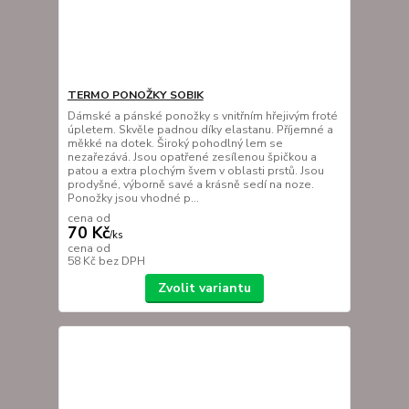
TERMO PONOŽKY SOBIK
Dámské a pánské ponožky s vnitřním hřejivým froté
úpletem. Skvěle padnou díky elastanu. Příjemné a
měkké na dotek. Široký pohodlný lem se
nezařezává. Jsou opatřené zesílenou špičkou a
patou a extra plochým švem v oblasti prstů. Jsou
prodyšné, výborně savé a krásně sedí na noze.
Ponožky jsou vhodné p...
cena od
70 Kč
/
ks
cena od
58 Kč
bez DPH
Zvolit variantu