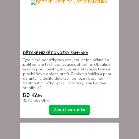
DĚTSKÉ NÍZKÉ PONOŽKY FANYNKA
Tyto nízké ponožky pro děti jsou nejen pěkné na
pohled, ale také jsou velice pohodlné. Obsahují
vysoký podíl bavlny, mají jemné elastické lemy a
plochý šev v oblasti prstů. Zesílená špička a pata
garantují u těchto dětských ponožek dlouhou
životnost a nožky hýčkají. Ponožky jsou tvarově
stabilní dík...
50 Kč
/
ks
41 Kč
bez DPH
Zvolit variantu