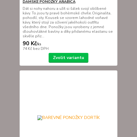
DÁMSKÉ PONOŽKY ARABICA
Dát si nohy nahoru a užít si šálek svojí oblíbené
kávy. To jsou ty pravé bohèmské chvíle.Originalita,
pohodlí, sty. Kousek se vzorem lahodné voňavé
kávy, který stojí za oživení jakéhokoli outfitu
všedního dne. Ponožky jsou vyrobeny z jemné
dlouhovlákné bavlny a díky přidanému elastanu se
skvěle přiz...
90 Kč
/
ks
74 Kč
bez DPH
Zvolit variantu