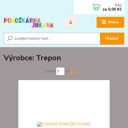
0
ks
za
0,00 Kč
Menu
Hledat
Výrobce: Trepon
strana
z 5
další