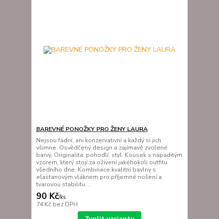
BAREVNÉ PONOŽKY PRO ŽENY LAURA
Nejsou fádní, ani konzervativní a každý si jich
všimne. Osvědčený design a zajímavě zvolené
barvy. Originalita, pohodlí, styl. Kousek s nápaditým
vzorem, který stojí za oživení jakéhokoli outfitu
všedního dne. Kombinace kvalitní bavlny s
elastanovým vláknem pro příjemné nošení a
tvarovou stabilitu....
90 Kč
/
ks
74 Kč
bez DPH
Zvolit variantu