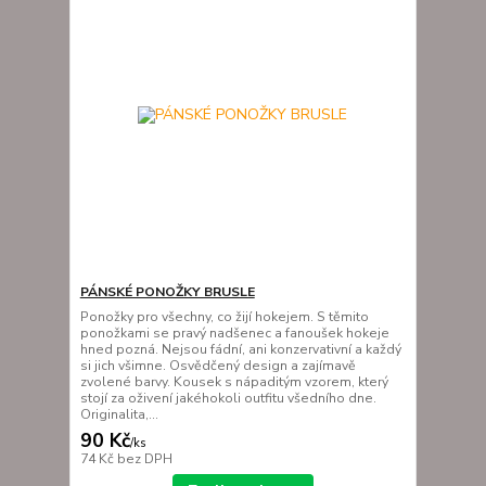
PÁNSKÉ PONOŽKY BRUSLE
Ponožky pro všechny, co žijí hokejem. S těmito
ponožkami se pravý nadšenec a fanoušek hokeje
hned pozná. Nejsou fádní, ani konzervativní a každý
si jich všimne. Osvědčený design a zajímavě
zvolené barvy. Kousek s nápaditým vzorem, který
stojí za oživení jakéhokoli outfitu všedního dne.
Originalita,...
90 Kč
/
ks
74 Kč
bez DPH