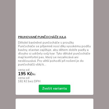
PRUHOVANÉ PUNČOCHÁČE JULA
Dětské bavlněné punčocháče s proužky.
Punčocháče se příjemně nosí díky vysokému podílu
bavlny, elastan zajišťuje, aby dětem dobře padly a
dlouho si udržely svůj tvar. Tyto dětské punčocháče
mají komfortní pas, který se nezařezává ani
nesklouzává. Pro větší pohodlí při nošení je do
punčocháčů všitý k...
cena od
195 Kč
/
ks
cena od
161 Kč
bez DPH
Zvolit variantu