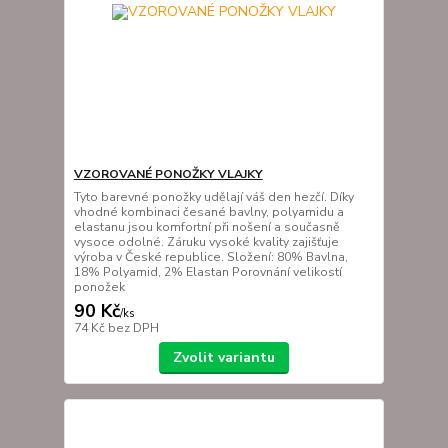
VZOROVANÉ PONOŽKY VLAJKY
Tyto barevné ponožky udělají váš den hezčí. Díky
vhodné kombinaci česané bavlny, polyamidu a
elastanu jsou komfortní při nošení a současně
vysoce odolné. Záruku vysoké kvality zajišťuje
výroba v České republice. Složení: 80% Bavlna,
18% Polyamid, 2% Elastan Porovnání velikostí
ponožek
90 Kč
/
ks
74 Kč
bez DPH
Zvolit variantu