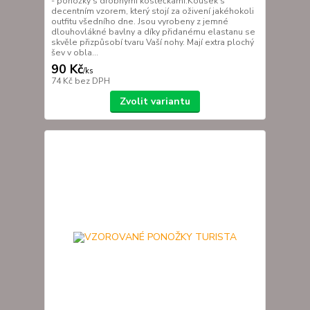
- ponožky s drobnými kostečkami.Kousek s
decentním vzorem, který stojí za oživení jakéhokoli
outfitu všedního dne. Jsou vyrobeny z jemné
dlouhovlákné bavlny a díky přidanému elastanu se
skvěle přizpůsobí tvaru Vaší nohy. Mají extra plochý
šev v obla...
90 Kč
/
ks
74 Kč
bez DPH
Zvolit variantu