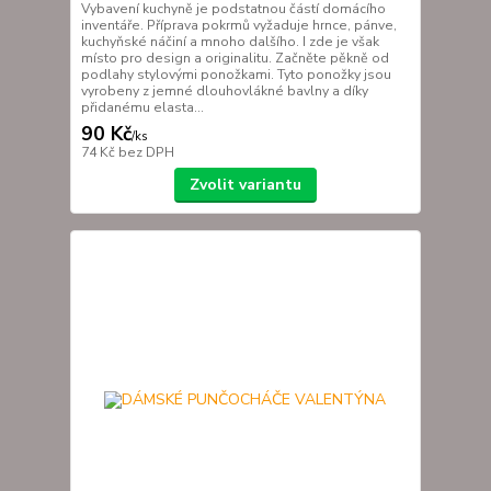
Vybavení kuchyně je podstatnou částí domácího
inventáře. Příprava pokrmů vyžaduje hrnce, pánve,
kuchyňské náčiní a mnoho dalšího. I zde je však
místo pro design a originalitu. Začněte pěkně od
podlahy stylovými ponožkami. Tyto ponožky jsou
vyrobeny z jemné dlouhovlákné bavlny a díky
přidanému elasta...
90 Kč
/
ks
74 Kč
bez DPH
Zvolit variantu