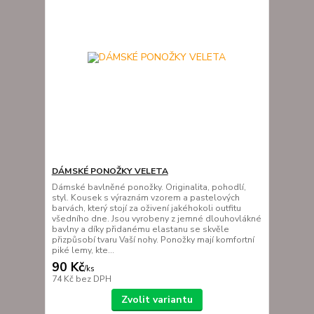
DÁMSKÉ PONOŽKY VELETA
Dámské bavlněné ponožky. Originalita, pohodlí,
styl. Kousek s výraznám vzorem a pastelových
barvách, který stojí za oživení jakéhokoli outfitu
všedního dne. Jsou vyrobeny z jemné dlouhovlákné
bavlny a díky přidanému elastanu se skvěle
přizpůsobí tvaru Vaší nohy. Ponožky mají komfortní
piké lemy, kte...
90 Kč
/
ks
74 Kč
bez DPH
Zvolit variantu