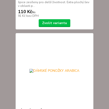
špice zesíleny pro delší životnost. Extra plochý šev
v oblasti p...
110 Kč
/
ks
91 Kč
bez DPH
Zvolit variantu