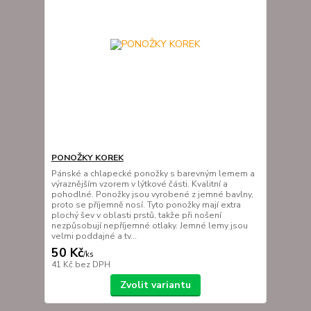
PONOŽKY KOREK
Pánské a chlapecké ponožky s barevným lemem a
výraznějším vzorem v lýtkové části. Kvalitní a
pohodlné. Ponožky jsou vyrobené z jemné bavlny,
proto se příjemně nosí. Tyto ponožky mají extra
plochý šev v oblasti prstů, takže při nošení
nezpůsobují nepříjemné otlaky. Jemné lemy jsou
velmi poddajné a tv...
50 Kč
/
ks
41 Kč
bez DPH
Zvolit variantu