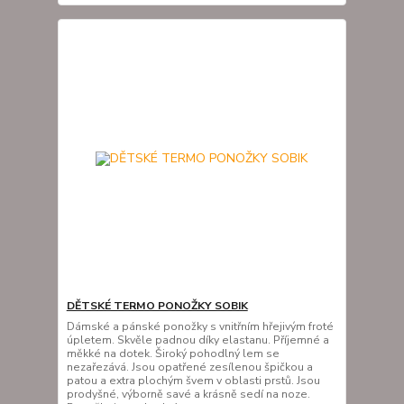
DĚTSKÉ TERMO PONOŽKY SOBIK
Dámské a pánské ponožky s vnitřním hřejivým froté
úpletem. Skvěle padnou díky elastanu. Příjemné a
měkké na dotek. Široký pohodlný lem se
nezařezává. Jsou opatřené zesílenou špičkou a
patou a extra plochým švem v oblasti prstů. Jsou
prodyšné, výborně savé a krásně sedí na noze.