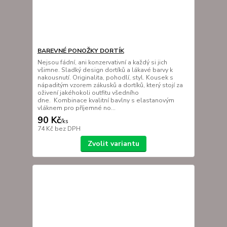
BAREVNÉ PONOŽKY DORTÍK
Nejsou fádní, ani konzervativní a každý si jich
všimne. Sladký design dortíků a lákavé barvy k
nakousnutí. Originalita, pohodlí, styl. Kousek s
nápaditým vzorem zákusků a dortíků, který stojí za
oživení jakéhokoli outfitu všedního
dne. Kombinace kvalitní bavlny s elastanovým
vláknem pro příjemné no...
90 Kč
/
ks
74 Kč
bez DPH
Zvolit variantu