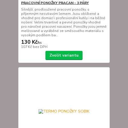
PRACOVNÍ PONOŽKY PRACAN - 3 PÁRY
Silnější, prodloužené pracovní ponožky, s
příjemným nesvíravým lemem. Jsou oblíbené a
vhodné pro domácí i profesionální kutily i na běžné
nošení. Velmi trvanlivé a pevné ponožky vhodné
pro náročné pracovní nasazení. Ponožky jsou jemně
melírované a vyráběné ze směsového materiálu s
vysokým podílem ba...
130 Kč
/
ks
107 Kč
bez DPH
Zvolit variantu