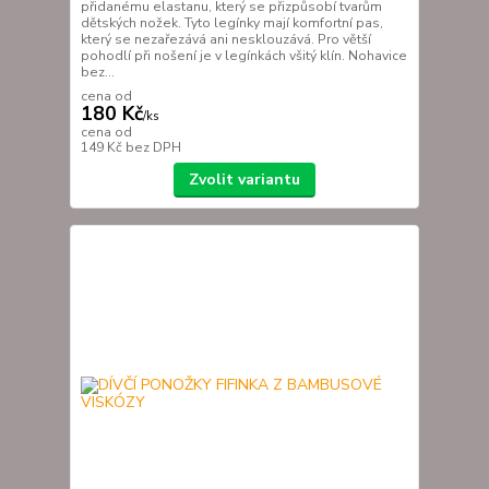
přidanému elastanu, který se přizpůsobí tvarům
dětských nožek. Tyto legínky mají komfortní pas,
který se nezařezává ani nesklouzává. Pro větší
pohodlí při nošení je v legínkách všitý klín. Nohavice
bez...
cena od
180 Kč
/
ks
cena od
149 Kč
bez DPH
Zvolit variantu