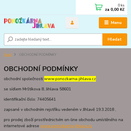
0
ks
za
0,00 Kč
Menu
Hledat
Úvod
OBCHODNÍ PODMÍNKY
OBCHODNÍ PODMÍNKY
obchodní společnosti
www.ponozkarna-jihlava.cz
se sídlem Mrštíkova 8, Jihlava 58601
identifikační číslo: 74405641
zapsané v obchodním rejstříku vedeném v JIhlavě 19.3.2018 ,
pro prodej zboží prostřednictvím on-line obchodu umístěného na
internetové adrese
www.ponozkarna-jihlava.cz