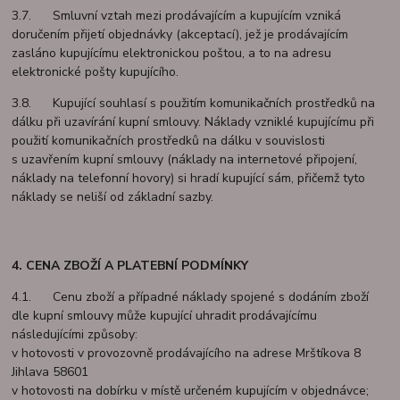
3.7. Smluvní vztah mezi prodávajícím a kupujícím vzniká
doručením přijetí objednávky (akceptací), jež je prodávajícím
zasláno kupujícímu elektronickou poštou, a to na adresu
elektronické pošty kupujícího.
3.8. Kupující souhlasí s použitím komunikačních prostředků na
dálku při uzavírání kupní smlouvy. Náklady vzniklé kupujícímu při
použití komunikačních prostředků na dálku v souvislosti
s uzavřením kupní smlouvy (náklady na internetové připojení,
náklady na telefonní hovory) si hradí kupující sám, přičemž tyto
náklady se neliší od základní sazby.
4. CENA ZBOŽÍ A PLATEBNÍ PODMÍNKY
4.1. Cenu zboží a případné náklady spojené s dodáním zboží
dle kupní smlouvy může kupující uhradit prodávajícímu
následujícími způsoby:
v hotovosti v provozovně prodávajícího na adrese Mrštíkova 8
Jihlava 58601
v hotovosti na dobírku v místě určeném kupujícím v objednávce;