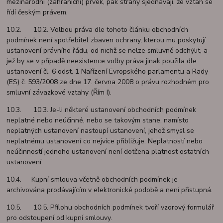
mezinárodní (zahraniční) prvek, pak strany sjednávají, že vztah se
řídí českým právem.
10.2. 10.2. Volbou práva dle tohoto článku obchodních
podmínek není spotřebitel zbaven ochrany, kterou mu poskytují
ustanovení právního řádu, od nichž se nelze smluvně odchýlit, a
jež by se v případě neexistence volby práva jinak použila dle
ustanovení čl. 6 odst. 1 Nařízení Evropského parlamentu a Rady
(ES) č. 593/2008 ze dne 17. června 2008 o právu rozhodném pro
smluvní závazkové vztahy (Řím I).
10.3. 10.3. Je-li některé ustanovení obchodních podmínek
neplatné nebo neúčinné, nebo se takovým stane, namísto
neplatných ustanovení nastoupí ustanovení, jehož smysl se
neplatnému ustanovení co nejvíce přibližuje. Neplatností nebo
neúčinností jednoho ustanovení není dotčena platnost ostatních
ustanovení.
10.4. Kupní smlouva včetně obchodních podmínek je
archivována prodávajícím v elektronické podobě a není přístupná.
10.5. 10.5. Přílohu obchodních podmínek tvoří vzorový formulář
pro odstoupení od kupní smlouvy.