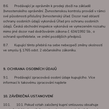
8.6. Prodávající je oprávněn k prodeji zboží na základě
živnostenského oprávnění. Živnostenskou kontrolu provádí v rámci
své působnosti příslušný živnostenský úřad. Dozor nad oblastí
ochrany osobních údajů vykonává Úřad pro ochranu osobních
údajů. Česká obchodní inspekce vykonává ve vymezeném rozsahu
mimo jiné dozor nad dodržováním zákona č. 634/1992 Sb., o
ochraně spotřebitele, ve znění pozdějších předpisů.
8.7. Kupující tímto přebírá na sebe nebezpečí změny okolností
ve smyslu § 1765 odst. 2 občanského zákoníku.
9. OCHRANA OSOBNÍCH ÚDAJŮ
9.1. Prodávající zpracovává osobní údaje kupujícího. Více
informací k takovému zpracování najdete
10. ZÁVĚREČNÁ USTANOVENÍ
10.1. 10.1. Pokud vztah založený kupní smlouvou obsahuje