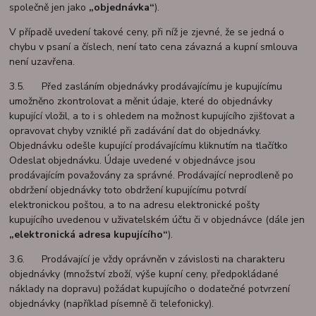
společně jen jako
„objednávka“
).
V případě uvedení takové ceny, při níž je zjevné, že se jedná o
chybu v psaní a číslech, není tato cena závazná a kupní smlouva
není uzavřena.
3.5. Před zasláním objednávky prodávajícímu je kupujícímu
umožněno zkontrolovat a měnit údaje, které do objednávky
kupující vložil, a to i s ohledem na možnost kupujícího zjišťovat a
opravovat chyby vzniklé při zadávání dat do objednávky.
Objednávku odešle kupující prodávajícímu kliknutím na tlačítko
Odeslat objednávku. Údaje uvedené v objednávce jsou
prodávajícím považovány za správné. Prodávající neprodleně po
obdržení objednávky toto obdržení kupujícímu potvrdí
elektronickou poštou, a to na adresu elektronické pošty
kupujícího uvedenou v uživatelském účtu či v objednávce (dále jen
„elektronická adresa kupujícího“
).
3.6. Prodávající je vždy oprávněn v závislosti na charakteru
objednávky (množství zboží, výše kupní ceny, předpokládané
náklady na dopravu) požádat kupujícího o dodatečné potvrzení
objednávky (například písemně či telefonicky).