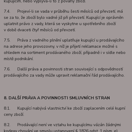
kupujícím, nebo vyplývá-li to z povahy zboží.
7.4. Projeví-li se vada v průběhu šesti měsíců od převzetí, má
se za to, že zboží bylo vadné již při převzetí. Kupující je oprávněn
uplatnit právo z vady, která se vyskytne u spotřebního zboží
v době dvaceti čtyř měsíců od převzetí.
7.5. Práva z vadného plnění uplatňuje kupující u prodávajícího
na adrese jeho provozovny, v níž je přijetí reklamace možné s
ohledem na sortiment prodávaného zboží, případně i v sídle nebo
místě podnikání.
7.6. Další práva a povinnosti stran související s odpovědností
prodávajícího za vady může upravit reklamační řád prodávajícího.
8. DALŠÍ PRÁVA A POVINNOSTI SMLUVNÍCH STRAN
8.1. Kupující nabývá vlastnictví ke zboží zaplacením celé kupní
ceny zboží.
8.2. Prodávající není ve vztahu ke kupujícímu vázán žádnými
kodexy chování ve smyslu ustanovení § 1826 odst. 1 písm. e)