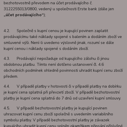
bezhotovostně převodem na účet prodávajícího č.
3122255013/0800, vedený u společnosti Erste bank (dále jen
„účet prodávajícího“
);
4.2. Společně s kupní cenou je kupující povinen zaplatit
prodávajícímu také náklady spojené s balením a dodáním zboží ve
smluvené výši. Není-li uvedeno výslovně jinak, rozumí se dále
kupní cenou i náklady spojené s dodáním zboží.
4.3. Prodávající nepožaduje od kupujícího zálohu či jinou
obdobnou platbu. Tímto není dotčeno ustanovení čl. 4.6
obchodních podmínek ohledně povinnosti uhradit kupní cenu zboží
předem.
4.4. V případě platby v hotovosti či v případě platby na dobírku
je kupní cena splatná při převzetí zboží. V případě bezhotovostní
platby je kupní cena splatná do 7 dnů od uzavření kupní smlouvy.
4.5. V případě bezhotovostní platby je kupující povinen
uhrazovat kupní cenu zboží společně s uvedením variabilního
symbolu platby. V případě bezhotovostní platby je závazek
kupujícího uhradit kupní cenu splněn okamžikem připsání příslušné