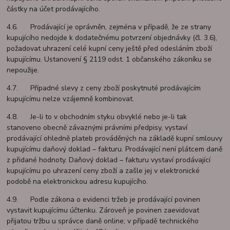
částky na účet prodávajícího.
4.6. Prodávající je oprávněn, zejména v případě, že ze strany
kupujícího nedojde k dodatečnému potvrzení objednávky (čl. 3.6),
požadovat uhrazení celé kupní ceny ještě před odesláním zboží
kupujícímu. Ustanovení § 2119 odst. 1 občanského zákoníku se
nepoužije.
4.7. Případné slevy z ceny zboží poskytnuté prodávajícím
kupujícímu nelze vzájemně kombinovat.
4.8. Je-li to v obchodním styku obvyklé nebo je-li tak
stanoveno obecně závaznými právními předpisy, vystaví
prodávající ohledně plateb prováděných na základě kupní smlouvy
kupujícímu daňový doklad – fakturu. Prodávající není plátcem daně
z přidané hodnoty. Daňový doklad – fakturu vystaví prodávající
kupujícímu po uhrazení ceny zboží a zašle jej v elektronické
podobě na elektronickou adresu kupujícího.
4.9. Podle zákona o evidenci tržeb je prodávající povinen
vystavit kupujícímu účtenku. Zároveň je povinen zaevidovat
přijatou tržbu u správce daně online; v případě technického