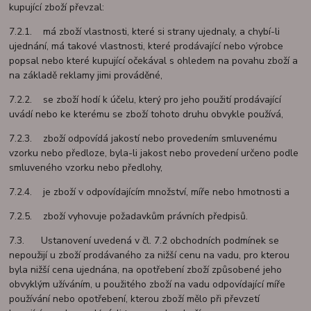
kupující zboží převzal:
7.2.1. má zboží vlastnosti, které si strany ujednaly, a chybí-li
ujednání, má takové vlastnosti, které prodávající nebo výrobce
popsal nebo které kupující očekával s ohledem na povahu zboží a
na základě reklamy jimi prováděné,
7.2.2. se zboží hodí k účelu, který pro jeho použití prodávající
uvádí nebo ke kterému se zboží tohoto druhu obvykle používá,
7.2.3. zboží odpovídá jakostí nebo provedením smluvenému
vzorku nebo předloze, byla-li jakost nebo provedení určeno podle
smluveného vzorku nebo předlohy,
7.2.4. je zboží v odpovídajícím množství, míře nebo hmotnosti a
7.2.5. zboží vyhovuje požadavkům právních předpisů.
7.3. Ustanovení uvedená v čl. 7.2 obchodních podmínek se
nepoužijí u zboží prodávaného za nižší cenu na vadu, pro kterou
byla nižší cena ujednána, na opotřebení zboží způsobené jeho
obvyklým užíváním, u použitého zboží na vadu odpovídající míře
používání nebo opotřebení, kterou zboží mělo při převzetí