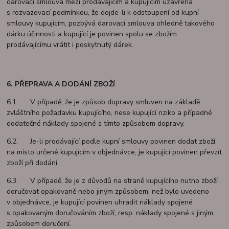
darovací smlouva mezi prodávajícím a kupujícím uzavřena
s rozvazovací podmínkou, že dojde-li k odstoupení od kupní
smlouvy kupujícím, pozbývá darovací smlouva ohledně takového
dárku účinnosti a kupující je povinen spolu se zbožím
prodávajícímu vrátit i poskytnutý dárek.
6. PŘEPRAVA A DODÁNÍ ZBOŽÍ
6.1. V případě, že je způsob dopravy smluven na základě
zvláštního požadavku kupujícího, nese kupující riziko a případné
dodatečné náklady spojené s tímto způsobem dopravy.
6.2. Je-li prodávající podle kupní smlouvy povinen dodat zboží
na místo určené kupujícím v objednávce, je kupující povinen převzít
zboží při dodání.
6.3. V případě, že je z důvodů na straně kupujícího nutno zboží
doručovat opakovaně nebo jiným způsobem, než bylo uvedeno
v objednávce, je kupující povinen uhradit náklady spojené
s opakovaným doručováním zboží, resp. náklady spojené s jiným
způsobem doručení.