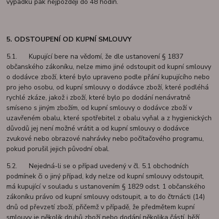
výpadku pak nejpozději do 48 hodin.
5. ODSTOUPENÍ OD KUPNÍ SMLOUVY
5.1. Kupující bere na vědomí, že dle ustanovení § 1837
občanského zákoníku, nelze mimo jiné odstoupit od kupní smlouvy
o dodávce zboží, které bylo upraveno podle přání kupujícího nebo
pro jeho osobu, od kupní smlouvy o dodávce zboží, které podléhá
rychlé zkáze, jakož i zboží, které bylo po dodání nenávratně
smíseno s jiným zbožím, od kupní smlouvy o dodávce zboží v
uzavřeném obalu, které spotřebitel z obalu vyňal a z hygienických
důvodů jej není možné vrátit a od kupní smlouvy o dodávce
zvukové nebo obrazové nahrávky nebo počítačového programu,
pokud porušil jejich původní obal.
5.2. Nejedná-li se o případ uvedený v čl. 5.1 obchodních
podmínek či o jiný případ, kdy nelze od kupní smlouvy odstoupit,
má kupující v souladu s ustanovením § 1829 odst. 1 občanského
zákoníku právo od kupní smlouvy odstoupit, a to do čtrnácti (14)
dnů od převzetí zboží, přičemž v případě, že předmětem kupní
smlouvy je několik druhů zboží nebo dodání několika částí, běží