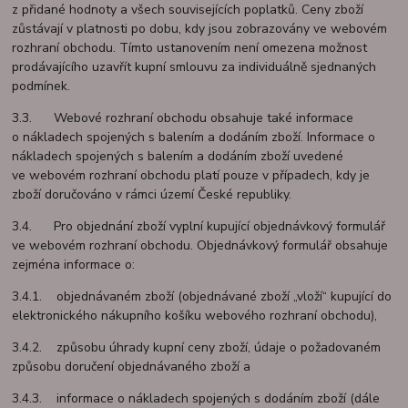
z přidané hodnoty a všech souvisejících poplatků. Ceny zboží
zůstávají v platnosti po dobu, kdy jsou zobrazovány ve webovém
rozhraní obchodu. Tímto ustanovením není omezena možnost
prodávajícího uzavřít kupní smlouvu za individuálně sjednaných
podmínek.
3.3. Webové rozhraní obchodu obsahuje také informace
o nákladech spojených s balením a dodáním zboží. Informace o
nákladech spojených s balením a dodáním zboží uvedené
ve webovém rozhraní obchodu platí pouze v případech, kdy je
zboží doručováno v rámci území České republiky.
3.4. Pro objednání zboží vyplní kupující objednávkový formulář
ve webovém rozhraní obchodu. Objednávkový formulář obsahuje
zejména informace o:
3.4.1. objednávaném zboží (objednávané zboží „vloží“ kupující do
elektronického nákupního košíku webového rozhraní obchodu),
3.4.2. způsobu úhrady kupní ceny zboží, údaje o požadovaném
způsobu doručení objednávaného zboží a
3.4.3. informace o nákladech spojených s dodáním zboží (dále