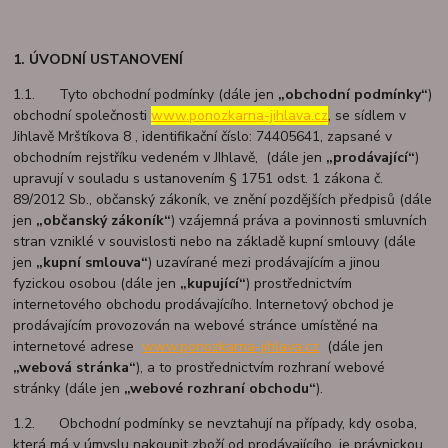
1. ÚVODNÍ USTANOVENÍ
1.1. Tyto obchodní podmínky (dále jen
„obchodní podmínky“
)
obchodní společnosti
www.ponozkarna-jihlava.cz
, se sídlem v
Jihlavě Mrštíkova 8 , identifikační číslo: 74405641, zapsané v
obchodním rejstříku vedeném v JIhlavě, (dále jen
„prodávající“
)
upravují v souladu s ustanovením § 1751 odst. 1 zákona č.
89/2012 Sb., občanský zákoník, ve znění pozdějších předpisů (dále
jen
„občanský zákoník“
) vzájemná práva a povinnosti smluvních
stran vzniklé v souvislosti nebo na základě kupní smlouvy (dále
jen
„kupní smlouva“
) uzavírané mezi prodávajícím a jinou
fyzickou osobou (dále jen
„kupující“
) prostřednictvím
internetového obchodu prodávajícího. Internetový obchod je
prodávajícím provozován na webové stránce umístěné na
internetové adrese
www.ponozkarna-jihlava.cz
(dále jen
„webová stránka“
), a to prostřednictvím rozhraní webové
stránky (dále jen
„webové rozhraní obchodu“
).
1.2. Obchodní podmínky se nevztahují na případy, kdy osoba,
která má v úmyslu nakoupit zboží od prodávajícího, je právnickou