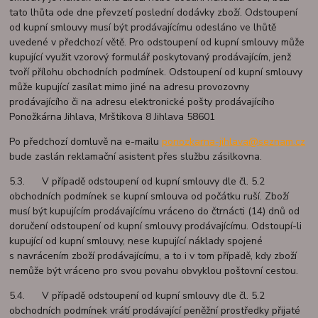
tato lhůta ode dne převzetí poslední dodávky zboží. Odstoupení
od kupní smlouvy musí být prodávajícímu odesláno ve lhůtě
uvedené v předchozí větě. Pro odstoupení od kupní smlouvy může
kupující využit vzorový formulář poskytovaný prodávajícím, jenž
tvoří přílohu obchodních podmínek. Odstoupení od kupní smlouvy
může kupující zasílat mimo jiné na adresu provozovny
prodávajícího či na adresu elektronické pošty prodávajícího
Ponožkárna Jihlava, Mrštíkova 8 Jihlava 58601
Po předchozí domluvě na e-mailu
ponozkarna-jihlava@seznam.cz
bude zaslán reklamační asistent přes službu zásilkovna.
5.3. V případě odstoupení od kupní smlouvy dle čl. 5.2
obchodních podmínek se kupní smlouva od počátku ruší. Zboží
musí být kupujícím prodávajícímu vráceno do čtrnácti (14) dnů od
doručení odstoupení od kupní smlouvy prodávajícímu. Odstoupí-li
kupující od kupní smlouvy, nese kupující náklady spojené
s navrácením zboží prodávajícímu, a to i v tom případě, kdy zboží
nemůže být vráceno pro svou povahu obvyklou poštovní cestou.
5.4. V případě odstoupení od kupní smlouvy dle čl. 5.2
obchodních podmínek vrátí prodávající peněžní prostředky přijaté