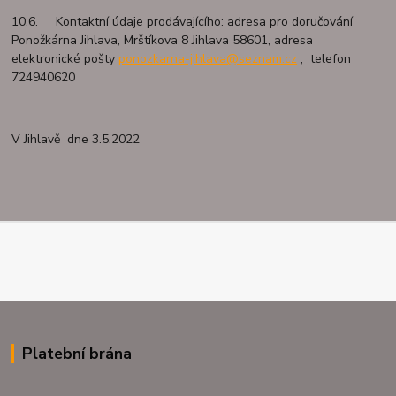
10.6. Kontaktní údaje prodávajícího: adresa pro doručování
Ponožkárna Jihlava, Mrštíkova 8 Jihlava 58601, adresa
elektronické pošty
ponozkarna-jihlava@seznam.cz
, telefon
724940620
V Jihlavě dne 3.5.2022
Platební brána