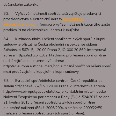
občanského zákoníku.
8.3. Vyřizování stížností spotřebitelů zajišťuje prodávající
prostřednictvím elektronické adresy
ponozkarna-
jihlava@seznam.cz
Informaci o vyřízení stížnosti kupujícího zašle
prodávající na elektronickou adresu kupujícího.
8.4. K mimosoudnímu řešení spotřebitelských sporů z kupní
smlouvy je příslušná Česká obchodní inspekce, se sídlem
Štěpánská 567/15, 120 00 Praha 2, IČ: 000 20 869, internetová
adresa: https://adr.coi.cz/cs. Platformu pro řešení sporů on-line
nacházející se na internetové adrese
http://ec.europa.eu/consumers/odr je možné využít při řešení sporů
mezi prodávajícím a kupujícím z kupní smlouvy.
8.5. Evropské spotřebitelské centrum Česká republika, se
sídlem Štěpánská 567/15, 120 00 Praha 2, internetová adresa:
http://www.evropskyspotrebitel.cz je kontaktním místem podle
Nařízení Evropského parlamentu a Rady (EU) č. 524/2013 ze dne
21. května 2013 o řešení spotřebitelských sporů on-line
a o změně nařízení (ES) č. 2006/2004 a směrnice 2009/22/ES
(nařízení o řešení spotřebitelských sporů on-line).