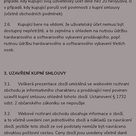
případě, kdy kupující svůj uživatelský účet déle než 20 nevyužívá, či
v případě, kdy kupující poruší své povinnosti z kupní smlouvy
(včetně obchodních podmínek).
2.6. Kupující bere na vědomí, že uživatelský účet nemusí být
dostupný nepřetržitě, a to zejména s ohledem na nutnou údržbu
hardwarového a softwarového vybavení prodávajícího, popř.
nutnou údržbu hardwarového a softwarového vybavení třetích
osob.
3. UZAVŘENÍ KUPNÍ SMLOUVY
3.1. Veškerá prezentace zboží umístěná ve webovém rozhraní
obchodu je informativního charakteru a prodávající není povinen
uzavřít kupní smlouvu ohledně tohoto zboží. Ustanovení § 1732
odst. 2 občanského zákoníku se nepoužije.
3.2. Webové rozhraní obchodu obsahuje informace o zboží,
a to včetně uvedení cen jednotlivého zboží a nákladů za navrácení
zboží, jestliže toto zboží ze své podstaty nemůže být navráceno
obvyklou poštovní cestou. Ceny zboží jsou uvedeny včetně daně