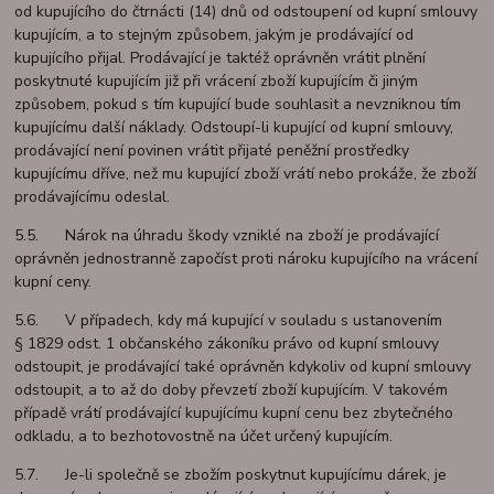
od kupujícího do čtrnácti (14) dnů od odstoupení od kupní smlouvy
kupujícím, a to stejným způsobem, jakým je prodávající od
kupujícího přijal. Prodávající je taktéž oprávněn vrátit plnění
poskytnuté kupujícím již při vrácení zboží kupujícím či jiným
způsobem, pokud s tím kupující bude souhlasit a nevzniknou tím
kupujícímu další náklady. Odstoupí-li kupující od kupní smlouvy,
prodávající není povinen vrátit přijaté peněžní prostředky
kupujícímu dříve, než mu kupující zboží vrátí nebo prokáže, že zboží
prodávajícímu odeslal.
5.5. Nárok na úhradu škody vzniklé na zboží je prodávající
oprávněn jednostranně započíst proti nároku kupujícího na vrácení
kupní ceny.
5.6. V případech, kdy má kupující v souladu s ustanovením
§ 1829 odst. 1 občanského zákoníku právo od kupní smlouvy
odstoupit, je prodávající také oprávněn kdykoliv od kupní smlouvy
odstoupit, a to až do doby převzetí zboží kupujícím. V takovém
případě vrátí prodávající kupujícímu kupní cenu bez zbytečného
odkladu, a to bezhotovostně na účet určený kupujícím.
5.7. Je-li společně se zbožím poskytnut kupujícímu dárek, je