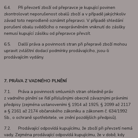
6.4. Při převzetí zboží od přepravce je kupující povinen
zkontrolovat neporušenost obalů zboží a v případě jakýchkoliv
závad toto neprodleně oznámit přepravci. V případě shledání
porušení obalu svědčícího o neoprávněném vniknutí do zásilky
nemusí kupující zásilku od přepravce převzít.
6.5. Další práva a povinnosti stran při přepravě zboží mohou
upravit zvláštní dodací podmínky prodávajícího, jsou-li
prodávajícím vydány.
7. PRÁVA Z VADNÉHO PLNĚNÍ
7.1. Práva a povinnosti smluvních stran ohledně práv
z vadného plnění se řídí příslušnými obecně závaznými právními
předpisy (zejména ustanoveními § 1914 až 1925, § 2099 až 2117
a § 2161 až 2174 občanského zákoníku a zákonem č. 634/1992
Sb., o ochraně spotřebitele, ve znění pozdějších předpisů).
7.2. Prodávající odpovídá kupujícímu, že zboží při převzetí nemá
vady. Zejména prodávající odpovídá kupujícímu, že v době, kdy