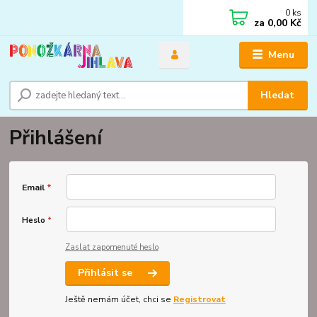
0
ks
za
0,00 Kč
Menu
Hledat
Přihlášení
Email
*
Heslo
*
Zaslat zapomenuté heslo
Přihlásit se
Ještě nemám účet, chci se
Registrovat