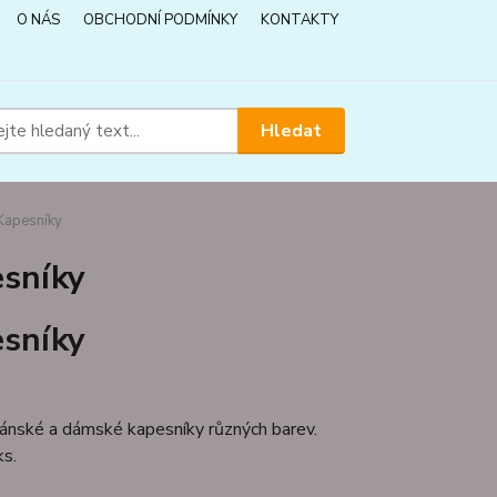
O NÁS
OBCHODNÍ PODMÍNKY
KONTAKTY
Hledat
apesníky
sníky
sníky
pánské a dámské kapesníky různých barev.
ks.