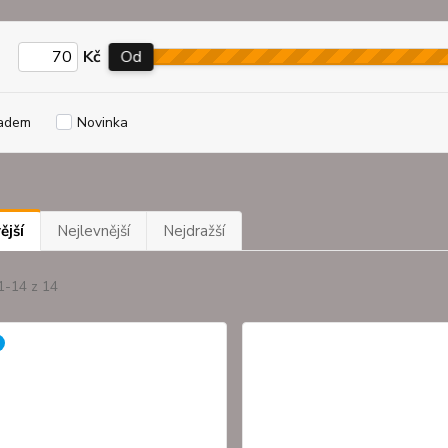
Kč
Od
adem
Novinka
ější
Nejlevnější
Nejdražší
1-14 z 14