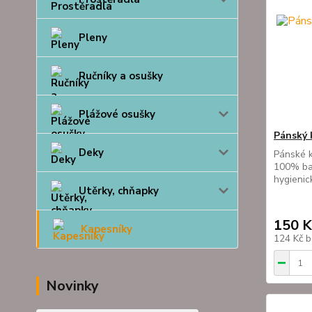
Pleny
Ručníky a osušky
Plážové osušky
Pánský 
Deky
Pánské k
100% bav
hygienic
Utěrky, chňapky
150 K
Kapesníky
124 Kč
b
Novinky