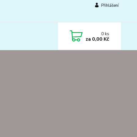
Přihlášení
0
ks
za
0,00 Kč