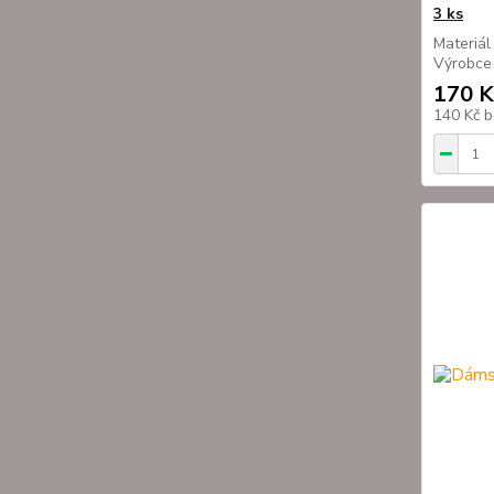
3 ks
Materiál
Výrobce
170 K
140 Kč
b