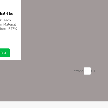
bal 6 ks
 kusech.
. Materiál :
obce : ETEX
šíku
strana
z 1