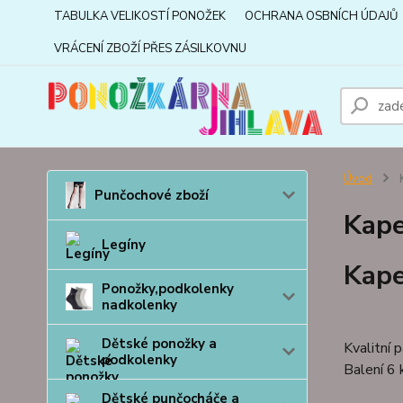
TABULKA VELIKOSTÍ PONOŽEK
OCHRANA OSBNÍCH ÚDAJŮ
VRÁCENÍ ZBOŽÍ PŘES ZÁSILKOVNU
Úvod
K
Punčochové zboží
Kape
Legíny
Kape
Ponožky,podkolenky
nadkolenky
Dětské ponožky a
Kvalitní 
podkolenky
Balení 6 
Dětské punčocháče a