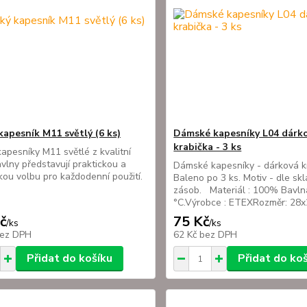
kapesník M11 světlý (6 ks)
Dámské kapesníky L04 dárk
krabička - 3 ks
apesníky M11 světlé z kvalitní
lny představují praktickou a
Dámské kapesníky - dárková k
kou volbu pro každodenní použití.
Baleno po 3 ks. Motiv - dle sk
zásob. Materiál : 100% Bavln
°C.Výrobce : ETEXRozměr: 2
č
75 Kč
/
ks
/
ks
ez DPH
62 Kč
bez DPH
Přidat do košíku
Přidat do ko