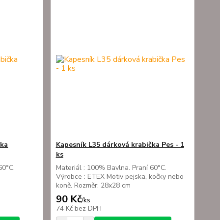
čka
Kapesník L35 dárková krabička Pes - 1
ks
60°C.
Materiál : 100% Bavlna. Praní 60°C.
Výrobce : ETEX Motiv pejska, kočky nebo
koně. Rozměr: 28x28 cm
90 Kč
/
ks
74 Kč
bez DPH