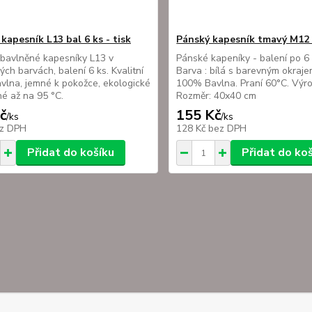
kapesník L13 bal 6 ks - tisk
Pánský kapesník tmavý M12 
bavlněné kapesníky L13 v
Pánské kapeníky - balení po 6
ých barvách, balení 6 ks. Kvalitní
Barva : bílá s barevným okrajem
lna, jemné k pokožce, ekologické
100% Bavlna. Praní 60°C. Výr
né až na 95 °C.
Rozměr: 40x40 cm
č
155 Kč
/
ks
/
ks
z DPH
128 Kč
bez DPH
Přidat do košíku
Přidat do ko