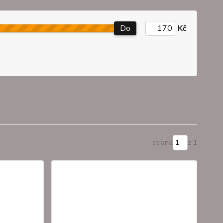
Do
Kč
strana
z 1