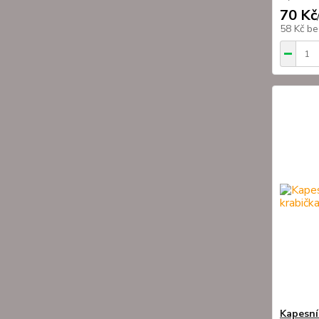
70 Kč
58 Kč
be
Kapesní