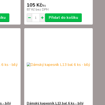
105 Kč
/
ks
87 Kč
bez DPH
šíku
Přidat do košíku
 - bílý
Dámský kapesník L13 bal 6 ks - bílý