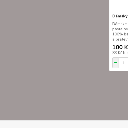
Dámský 
Dámské 
pastelov
100% bav
a pratel
100 K
83 Kč
be