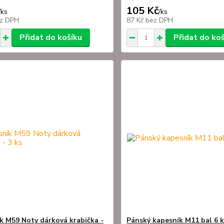
105 Kč
/
ks
/
ks
z DPH
87 Kč
bez DPH
Přidat do košíku
Přidat do ko
k M59 Noty dárková krabička -
Pánský kapesník M11 bal 6 ks