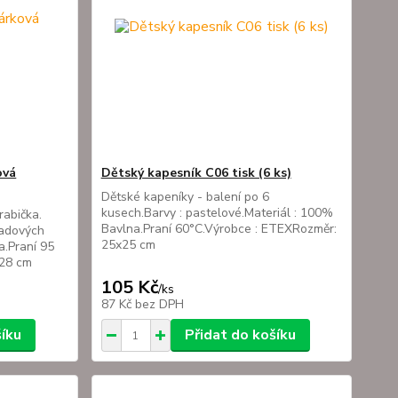
ová
Dětský kapesník C06 tisk (6 ks)
Dětské kapeníky - balení po 6
kusech.Barvy : pastelové.Materiál : 100%
rabička.
Bavlna.Praní 60°C.Výrobce : ETEXRozměr:
ladových
25x25 cm
a.Praní 95
8x28 cm
105 Kč
/
ks
87 Kč
bez DPH
šíku
Přidat do košíku