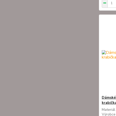
Dámské 
krabička
Materiál
Výrobce