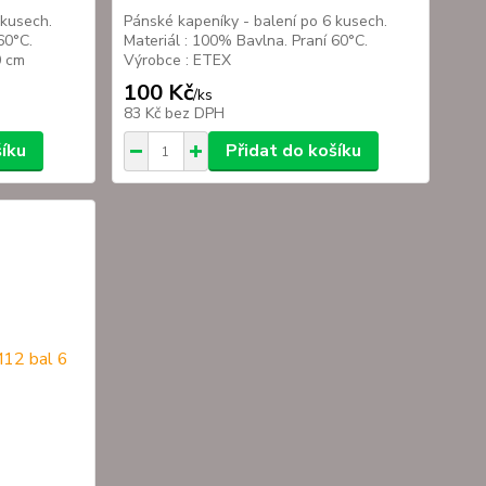
 kusech.
Pánské kapeníky - balení po 6 kusech.
60°C.
Materiál : 100% Bavlna. Praní 60°C.
0 cm
Výrobce : ETEX
100 Kč
/
ks
83 Kč
bez DPH
šíku
Přidat do košíku