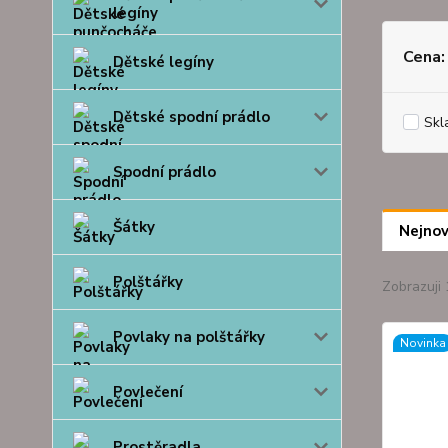
legíny
Cena:
Dětské legíny
Dětské spodní prádlo
Skl
Spodní prádlo
Šátky
Nejnov
Polštářky
Zobrazuji 
Povlaky na polštářky
Novinka
Povlečení
Prostěradla