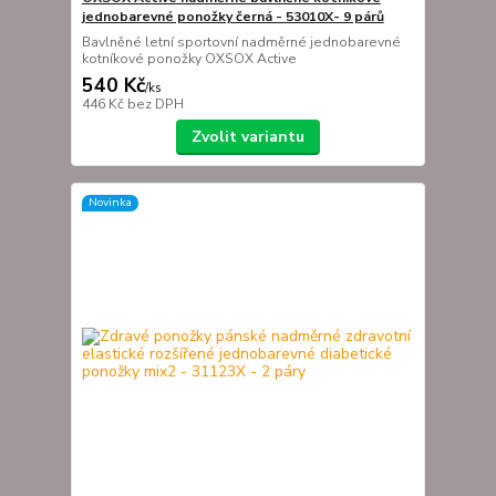
jednobarevné ponožky černá - 53010X- 9 párů
Bavlněné letní sportovní nadměrné jednobarevné
kotníkové ponožky OXSOX Active
540 Kč
/
ks
446 Kč
bez DPH
Zvolit variantu
Novinka