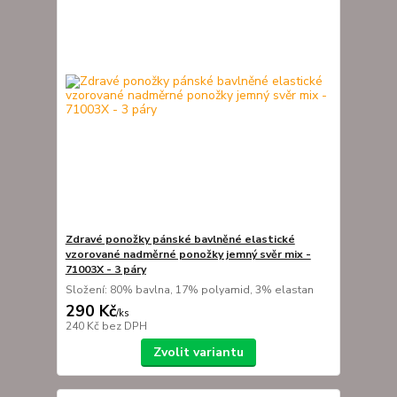
Zdravé ponožky pánské bavlněné elastické
vzorované nadměrné ponožky jemný svěr mix -
71003X - 3 páry
Složení: 80% bavlna, 17% polyamid, 3% elastan
290 Kč
/
ks
240 Kč
bez DPH
Zvolit variantu