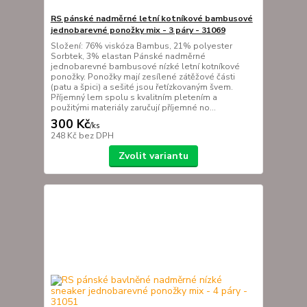
RS pánské nadměrné letní kotníkové bambusové
jednobarevné ponožky mix - 3 páry - 31069
Složení: 76% viskóza Bambus, 21% polyester
Sorbtek, 3% elastan Pánské nadměrné
jednobarevné bambusové nízké letní kotníkové
ponožky. Ponožky mají zesílené zátěžové části
(patu a špici) a sešité jsou řetízkovaným švem.
Příjemný lem spolu s kvalitním pletením a
použitými materiály zaručují příjemné no...
300 Kč
/
ks
248 Kč
bez DPH
Zvolit variantu