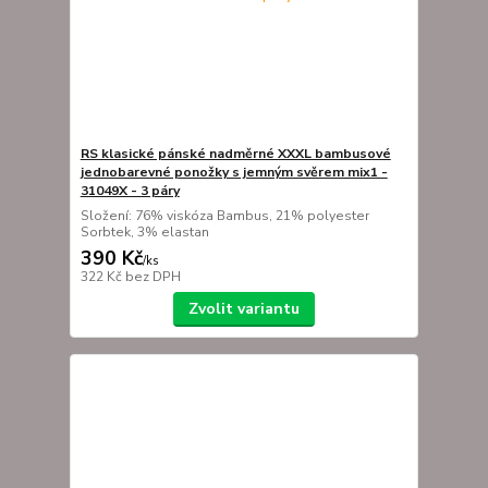
RS klasické pánské nadměrné XXXL bambusové
jednobarevné ponožky s jemným svěrem mix1 -
31049X - 3 páry
Složení: 76% viskóza Bambus, 21% polyester
Sorbtek, 3% elastan
390 Kč
/
ks
322 Kč
bez DPH
Zvolit variantu