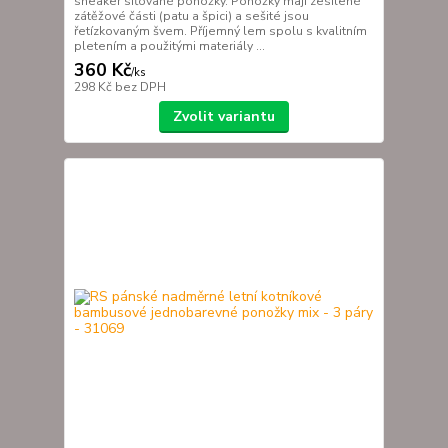
sneaker síťované ponožky. Ponožky mají zesílené
zátěžové části (patu a špici) a sešité jsou
řetízkovaným švem. Příjemný lem spolu s kvalitním
pletením a použitými materiály ...
360 Kč
/
ks
298 Kč
bez DPH
Zvolit variantu