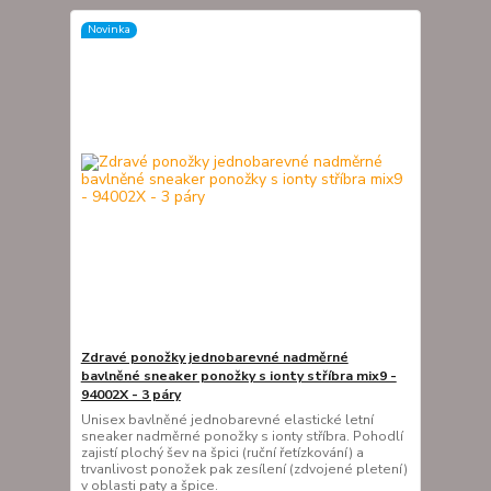
Novinka
Zdravé ponožky jednobarevné nadměrné
bavlněné sneaker ponožky s ionty stříbra mix9 -
94002X - 3 páry
Unisex bavlněné jednobarevné elastické letní
sneaker nadměrné ponožky s ionty stříbra. Pohodlí
zajistí plochý šev na špici (ruční řetízkování) a
trvanlivost ponožek pak zesílení (zdvojené pletení)
v oblasti paty a špice.