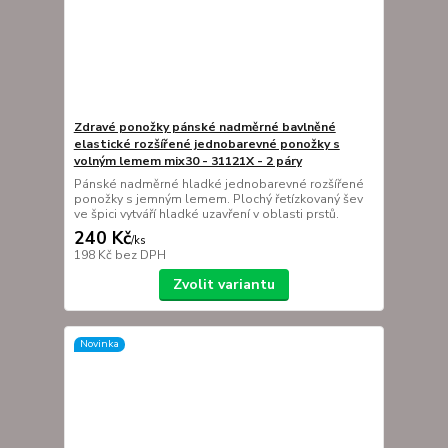
Zdravé ponožky pánské nadměrné bavlněné
elastické rozšířené jednobarevné ponožky s
volným lemem mix30 - 31121X - 2 páry
Pánské nadměrné hladké jednobarevné rozšířené
ponožky s jemným lemem. Plochý řetízkovaný šev
ve špici vytváří hladké uzavření v oblasti prstů.
240 Kč
/
ks
198 Kč
bez DPH
Zvolit variantu
Novinka