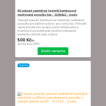
RS pánské nadměrné teplejší bambusové
melírované ponožky mix - 3100422 - 4 páry
Teplejší pánské bambusové elastické nadměrné
ponožky pro běžné nošení i pro volný čas. Pohodlí
zajistí plochý šev na špici (ruční řetízkování) a
trvanlivost ponožek pak zesílení (zdvojené
pletení)v oblasti paty a špice.
500 Kč
/
ks
413 Kč
bez DPH
Zvolit variantu
Novinka