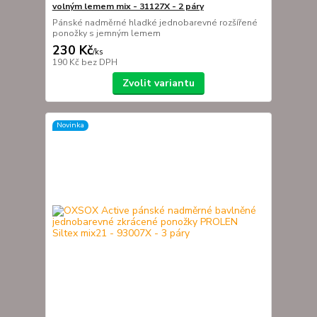
volným lemem mix - 31127X - 2 páry
Pánské nadměrné hladké jednobarevné rozšířené
ponožky s jemným lemem
230 Kč
/
ks
190 Kč
bez DPH
Zvolit variantu
Novinka