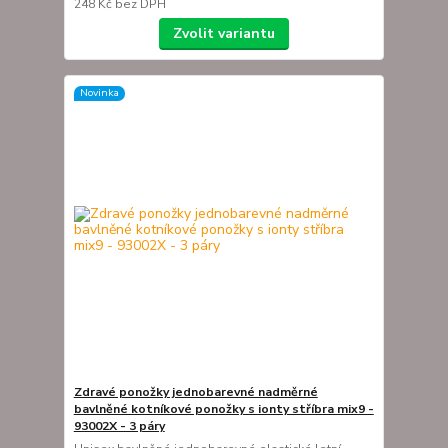
248 Kč
bez DPH
Zvolit variantu
Novinka
Zdravé ponožky jednobarevné nadměrné
bavlněné kotníkové ponožky s ionty stříbra mix9 -
93002X - 3 páry