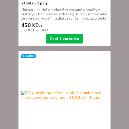
71041X - 3 páry
Unisex klasické oblekové vzorované ponožky z
viskózy (z bambusové celulózy). Plochý řetízkovaný
šev ve špici vytváří hladké zakončení v oblasti prstů.
450 Kč
/
ks
372 Kč
bez DPH
Zvolit variantu
Novinka