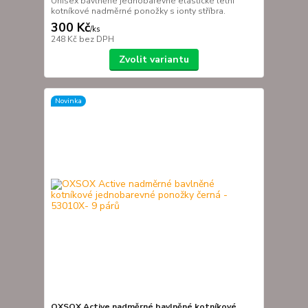
Unisex bavlněné jednobarevné elastické letní
kotníkové nadměrné ponožky s ionty stříbra.
300 Kč
/
ks
248 Kč
bez DPH
Zvolit variantu
Novinka
OXSOX Active nadměrné bavlněné kotníkové