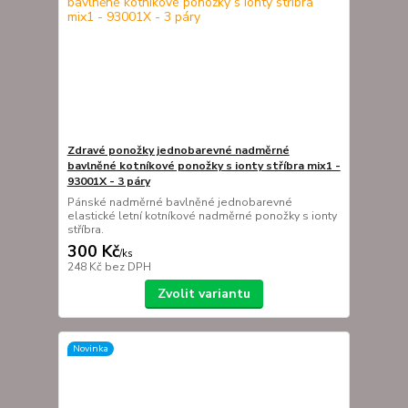
Zdravé ponožky jednobarevné nadměrné
bavlněné kotníkové ponožky s ionty stříbra mix1 -
93001X - 3 páry
Pánské nadměrné bavlněné jednobarevné
elastické letní kotníkové nadměrné ponožky s ionty
stříbra.
300 Kč
/
ks
248 Kč
bez DPH
Zvolit variantu
Novinka