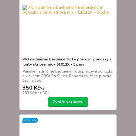
VIO nadměrné bavlněné froté pracovní ponožky s
ionty stříbra mix - 51012X - 3 páry
Pánské nadměrné bavlněné froté pracovní ponožky
s vláknem PROLEN Siltex. Pohodlí zajišťuje plochý
šev na špici
350 Kč
/
ks
289 Kč
bez DPH
Zvolit variantu
Novinka