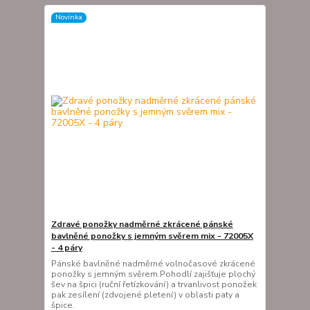
Novinka
Zdravé ponožky nadměrné zkrácené pánské
bavlněné ponožky s jemným svěrem mix - 72005X
- 4 páry
Pánské bavlněné nadměrné volnočasové zkrácené
ponožky s jemným svěrem.Pohodlí zajišťuje plochý
šev na špici (ruční řetízkování) a trvanlivost ponožek
pak zesílení (zdvojené pletení) v oblasti paty a
špice.