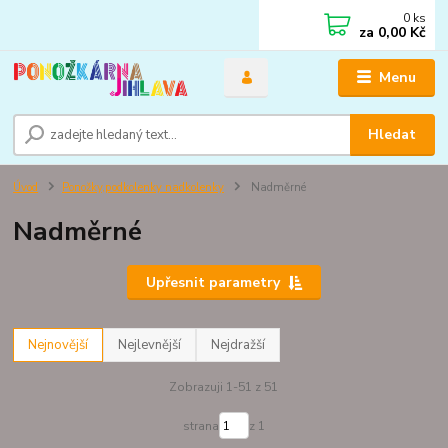
0
ks
za
0,00 Kč
Menu
Hledat
Úvod
Ponožky,podkolenky nadkolenky
Nadměrné
Nadměrné
Upřesnit parametry
Nejnovější
Nejlevnější
Nejdražší
Zobrazuji 1-51 z 51
strana
z 1