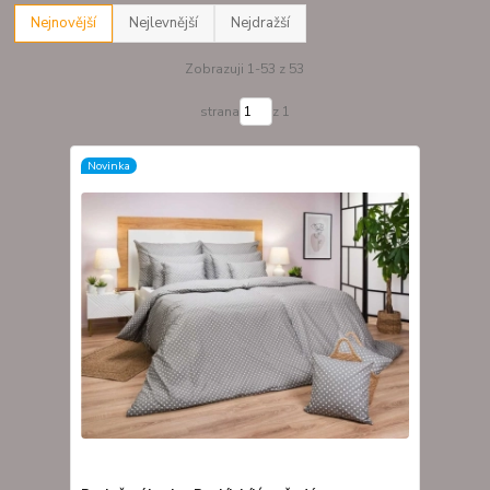
Nejnovější
Nejlevnější
Nejdražší
Zobrazuji 1-53 z 53
strana
z 1
Novinka