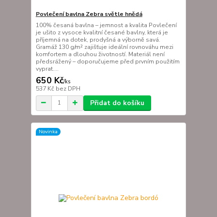
Povlečení bavlna Zebra světle hnědá
100% česaná bavlna – jemnost a kvalita Povlečení
je ušito z vysoce kvalitní česané bavlny, která je
příjemná na dotek, prodyšná a výborně savá.
Gramáž 130 g/m² zajišťuje ideální rovnováhu mezi
komfortem a dlouhou životností. Materiál není
předsrážený – doporučujeme před prvním použitím
vyprat....
650 Kč
/
ks
537 Kč
bez DPH
Přidat do košíku
Novinka