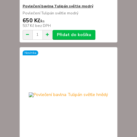
Povlečení bavlna Tulipán světle modrý
Povlečení Tulipán světle modrý
650 Kč
/
ks
537 Kč
bez DPH
Přidat do košíku
Novinka