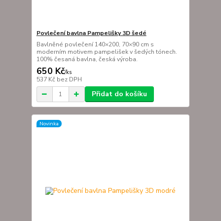
Povlečení bavlna Pampelišky 3D šedé
Bavlněné povlečení 140×200, 70×90 cm s
moderním motivem pampelišek v šedých tónech.
100% česaná bavlna, česká výroba.
650 Kč
/
ks
537 Kč
bez DPH
Přidat do košíku
Novinka