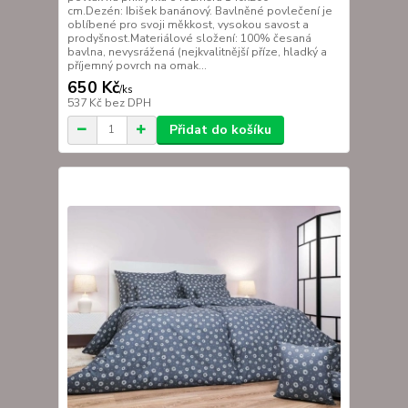
cm.Dezén: Ibišek banánový. Bavlněné povlečení je
oblíbené pro svoji měkkost, vysokou savost a
prodyšnost.Materiálové složení: 100% česaná
bavlna, nevysrážená (nejkvalitnější příze, hladký a
příjemný povrch na omak...
650 Kč
/
ks
537 Kč
bez DPH
Přidat do košíku