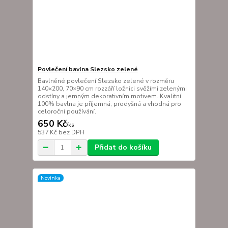
Povlečení bavlna Slezsko zelené
Bavlněné povlečení Slezsko zelené v rozměru
140×200, 70×90 cm rozzáří ložnici svěžími zelenými
odstíny a jemným dekorativním motivem. Kvalitní
100% bavlna je příjemná, prodyšná a vhodná pro
celoroční používání.
650 Kč
/
ks
537 Kč
bez DPH
Přidat do košíku
Novinka