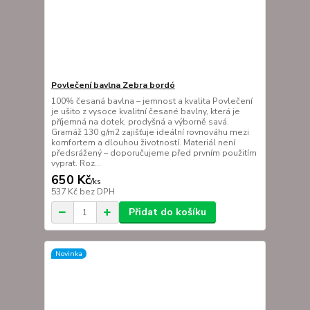
Povlečení bavlna Zebra bordó
100% česaná bavlna – jemnost a kvalita Povlečení
je ušito z vysoce kvalitní česané bavlny, která je
příjemná na dotek, prodyšná a výborně savá.
Gramáž 130 g/m2 zajišťuje ideální rovnováhu mezi
komfortem a dlouhou životností. Materiál není
předsrážený – doporučujeme před prvním použitím
vyprat. Roz...
650 Kč
/
ks
537 Kč
bez DPH
Přidat do košíku
Novinka