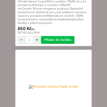
Obsah balení: 1x polštář o rozměru 70x90 cm a 1x
povlak na přikrývku o rozměru 140x200
cm.Dezén: Bloom elegance pudrová. Bavlněné
povlečení je oblíbené pro svoji měkkost, vysokou
savost a prodyšnost.Materiálové složení: 100%
česaná bavlna, nevysrážená (nejkvalitnější příze,
hladký a příjemný povrch ...
650 Kč
/
ks
537 Kč
bez DPH
Přidat do košíku