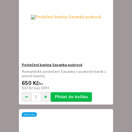
Povlečení bavlna Sasanka pudrová
Romantické povlečení Sasanka v pudrové barvě z
jemné bavlny.
650 Kč
/
ks
537 Kč
bez DPH
Přidat do košíku
Novinka