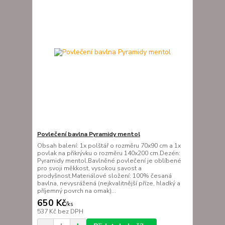
Povlečení bavlna Pyramidy mentol
Obsah balení: 1x polštář o rozměru 70x90 cm a 1x
povlak na přikrývku o rozměru 140x200 cm.Dezén:
Pyramidy mentol.Bavlněné povlečení je oblíbené
pro svoji měkkost, vysokou savost a
prodyšnost.Materiálové složení: 100% česaná
bavlna, nevysrážená (nejkvalitnější příze, hladký a
příjemný povrch na omak)...
650 Kč
/
ks
537 Kč
bez DPH