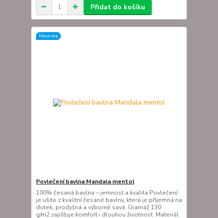
Přidat do košíku
Novinka
Povlečení bavlna Mandala mentol
100% česaná bavlna – jemnost a kvalita Povlečení
je ušito z kvalitní česané bavlny, která je příjemná na
dotek, prodyšná a výborně savá. Gramáž 130
g/m2 zajišťuje komfort i dlouhou životnost. Materiál