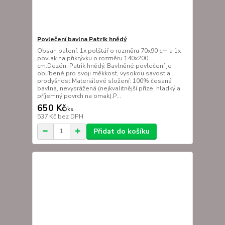
Povlečení bavlna Patrik hnědý
Obsah balení: 1x polštář o rozměru 70x90 cm a 1x
povlak na přikrývku o rozměru 140x200
cm.Dezén: Patrik hnědý. Bavlněné povlečení je
oblíbené pro svoji měkkost, vysokou savost a
prodyšnost.Materiálové složení: 100% česaná
bavlna, nevysrážená (nejkvalitnější příze, hladký a
příjemný povrch na omak).P...
650 Kč
/
ks
537 Kč
bez DPH
Přidat do košíku