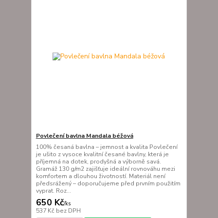
Povlečení bavlna Mandala béžová
100% česaná bavlna – jemnost a kvalita Povlečení
je ušito z vysoce kvalitní česané bavlny, která je
příjemná na dotek, prodyšná a výborně savá.
Gramáž 130 g/m2 zajišťuje ideální rovnováhu mezi
komfortem a dlouhou životností. Materiál není
předsrážený – doporučujeme před prvním použitím
vyprat. Roz...
650 Kč
/
ks
537 Kč
bez DPH