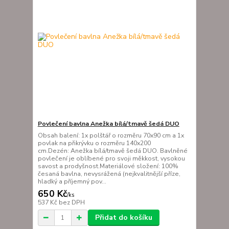
Povlečení bavlna Anežka bílá/tmavě šedá DUO
Obsah balení: 1x polštář o rozměru 70x90 cm a 1x
povlak na přikrývku o rozměru 140x200
cm.Dezén: Anežka bílá/tmavě šedá DUO. Bavlněné
povlečení je oblíbené pro svoji měkkost, vysokou
savost a prodyšnost.Materiálové složení: 100%
česaná bavlna, nevysrážená (nejkvalitnější příze,
hladký a příjemný pov...
650 Kč
/
ks
537 Kč
bez DPH
Přidat do košíku