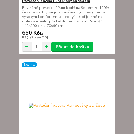
Povlečení bavlna Puntík bílý na šedém
Bavlněné povlečení Puntík bílý na šedém ze 100%
česané bavlny zaujme nadčasovým designem a
vysokým komfortem. Je prodyšné, příjemné na
dotek a ideální pro každodenní spaní. Rozměr
140×200 cm a 70×90 cm.
650 Kč
/
ks
537 Kč
bez DPH
Přidat do košíku
Novinka