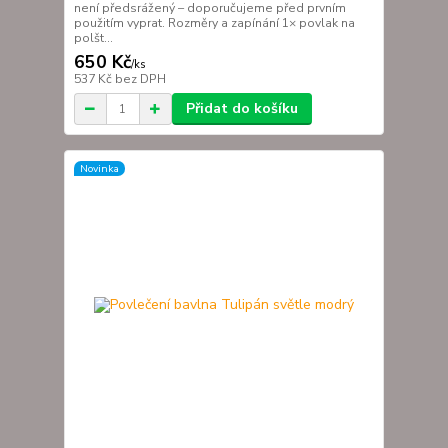
není předsrážený – doporučujeme před prvním
použitím vyprat. Rozměry a zapínání 1× povlak na
polšt...
650 Kč
/
ks
537 Kč
bez DPH
Přidat do košíku
Novinka