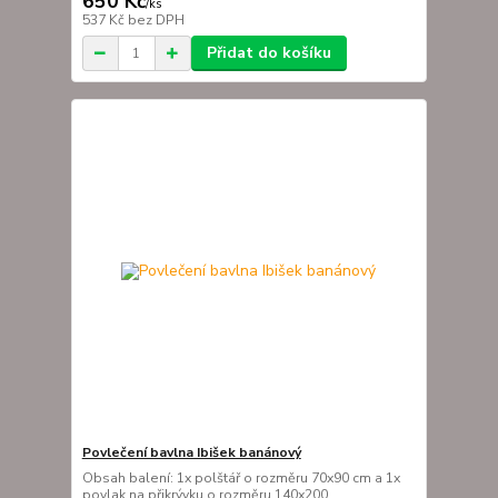
650 Kč
/
ks
537 Kč
bez DPH
Přidat do košíku
Povlečení bavlna Ibišek banánový
Obsah balení: 1x polštář o rozměru 70x90 cm a 1x
povlak na přikrývku o rozměru 140x200