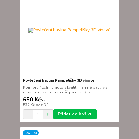
Povlečení bavlna Pampelišky 3D vínové
Komfortní ložní prádlo z kvalitní jemné bavlny s
moderním vzorem chmýří pampelišek.
650 Kč
/
ks
537 Kč
bez DPH
Přidat do košíku
Novinka