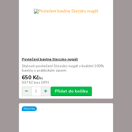
Povlečení bavlna Slezsko nugát
Stylové povlečení Slezsko nugát z kvalitní 100%
bavlny s praktickým zipem.
650 Kč
/
ks
537 Kč
bez DPH
Přidat do košíku
Novinka