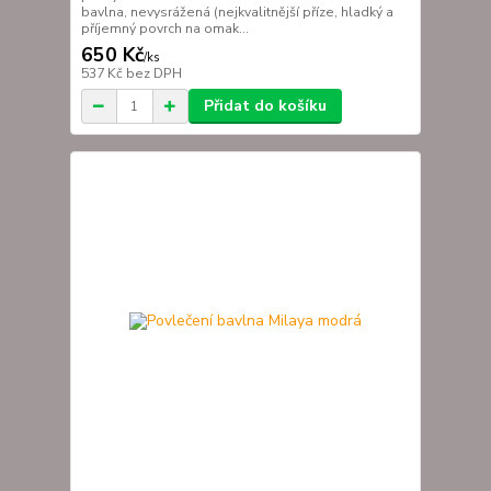
bavlna, nevysrážená (nejkvalitnější příze, hladký a
příjemný povrch na omak...
650 Kč
/
ks
537 Kč
bez DPH
Přidat do košíku