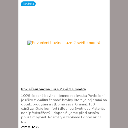
Novinka
Povlečení bavlna Iluze 2 světle modrá
100% česaná bavlna – jemnost a kvalita Povlečení
je ušito z kvalitní česané bavlny, která je příjemná na
dotek, prodyšná a výborně savá. Gramáž 130
g/m2 zajišťuje komfort i dlouhou životnost. Materiál
není předsrážený – doporučujeme před prvním
použitím vyprat. Rozměry a zapínání 1× povlak na
p...