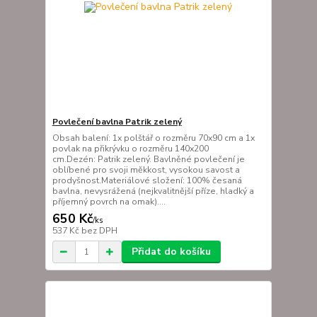
Povlečení bavlna Patrik zelený
Obsah balení: 1x polštář o rozměru 70x90 cm a 1x
povlak na přikrývku o rozměru 140x200
cm.Dezén: Patrik zelený. Bavlněné povlečení je
oblíbené pro svoji měkkost, vysokou savost a
prodyšnost.Materiálové složení: 100% česaná
bavlna, nevysrážená (nejkvalitnější příze, hladký a
příjemný povrch na omak)....
650 Kč
/
ks
537 Kč
bez DPH
Přidat do košíku