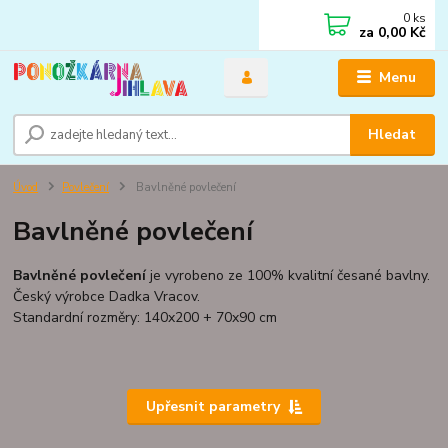
0
ks
za
0,00 Kč
Menu
Hledat
Úvod
Povlečení
Bavlněné povlečení
Bavlněné povlečení
Bavlněné povlečení
je vyrobeno ze 100% kvalitní česané bavlny.
Český výrobce Dadka Vracov.
Standardní rozměry: 140x200 + 70x90 cm
Upřesnit parametry