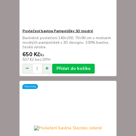
Povlečení bavlna Pampelišky 3D modré
Bavlněné povlečení 140×200, 70×90 cm s motivem
modrých pampelišek v 3D designu. 100% bavlna,
česká výroba
650 Kč
/
ks
537 Kč
bez DPH
Přidat do košíku
Novinka