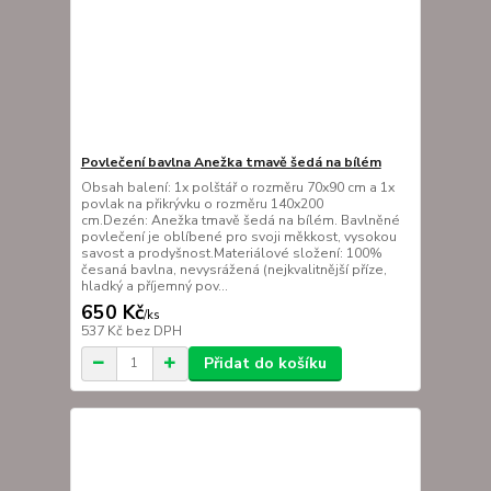
Povlečení bavlna Anežka tmavě šedá na bílém
Obsah balení: 1x polštář o rozměru 70x90 cm a 1x
povlak na přikrývku o rozměru 140x200
cm.Dezén: Anežka tmavě šedá na bílém. Bavlněné
povlečení je oblíbené pro svoji měkkost, vysokou
savost a prodyšnost.Materiálové složení: 100%
česaná bavlna, nevysrážená (nejkvalitnější příze,
hladký a příjemný pov...
650 Kč
/
ks
537 Kč
bez DPH
Přidat do košíku