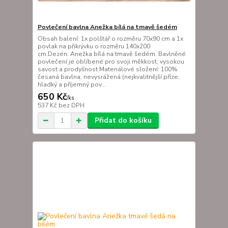
Povlečení bavlna Anežka bílá na tmavě šedém
Obsah balení: 1x polštář o rozměru 70x90 cm a 1x
povlak na přikrývku o rozměru 140x200
cm.Dezén: Anežka bílá na tmavě šedém. Bavlněné
povlečení je oblíbené pro svoji měkkost, vysokou
savost a prodyšnost.Materiálové složení: 100%
česaná bavlna, nevysrážená (nejkvalitnější příze,
hladký a příjemný pov...
650 Kč
/
ks
537 Kč
bez DPH
Přidat do košíku