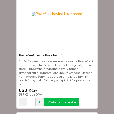
Povlečení bavlna Iluze bordó
100% česaná bavlna – jemnost a kvalita Povlečení
je ušito z kvalitní česané bavlny, která je příjemná na
dotek, prodyšná a výborně savá. Gramáž 130
g/m2 zajišťuje komfort i dlouhou životnost. Materiál
není předsrážený – doporučujeme před prvním
použitím vyprat. Rozměry a zapínání 1× povlak na
p...
650 Kč
/
ks
537 Kč
bez DPH
Přidat do košíku