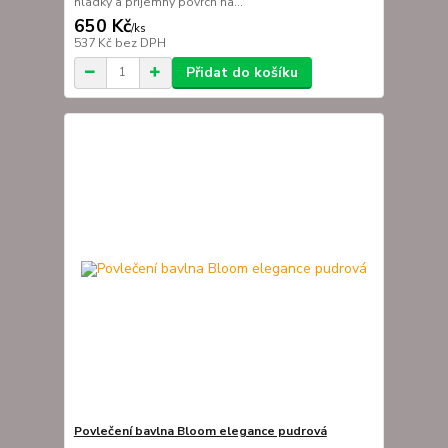
hladký a příjemný povrch na...
650 Kč
/
ks
537 Kč
bez DPH
Přidat do košíku
Povlečení bavlna Bloom elegance pudrová