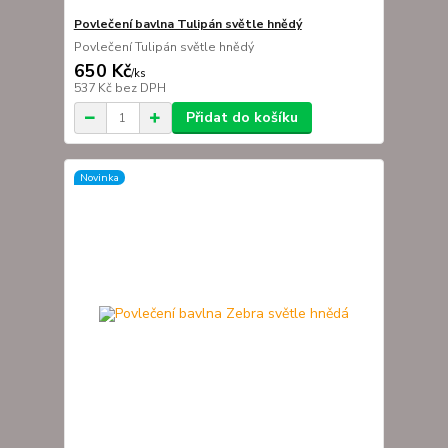
Povlečení bavlna Tulipán světle hnědý
Povlečení Tulipán světle hnědý
650 Kč
/
ks
537 Kč
bez DPH
Přidat do košíku
Novinka