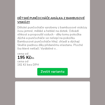
DĚTSKÉ PUNČOCHÁČE AMÁLKA Z BAMBUSOVÉ
VISKÓZY
Dětské punčocháče vyrobeny z bambusové viskózy.
Jsou jemné, měkké a hebké na dotek. Odvádí
vlhkost a propouští vzduch - díky tomu pokožka
dýchá a punčocháče se nelepí na pokožku.
Bambusové punčocháče hřejí, chladí a dýchají.
Skvěle padnou díky přidanému elastanu. Ploché
švy které netlačí. Vyráběné v...
cena od
195 Kč
/
ks
cena od
161 Kč
bez DPH
Zvolit variantu