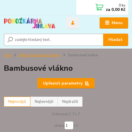
0
ks
za
0,00 Kč
Menu
Hledat
Úvod
Dětské punčocháče a legíny
Bambusové vlákno
Bambusové vlákno
Upřesnit parametry
Nejnovější
Nejlevnější
Nejdražší
Zobrazuji 1-7 z 7
strana
z 1