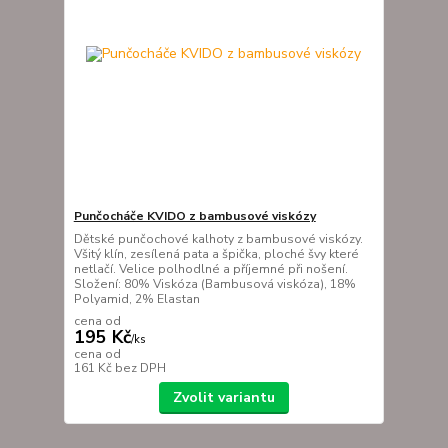
Punčocháče KVIDO z bambusové viskózy
Dětské punčochové kalhoty z bambusové viskózy.
Všitý klín, zesílená pata a špička, ploché švy které
netlačí. Velice polhodlné a příjemné při nošení.
Složení: 80% Viskóza (Bambusová viskóza), 18%
Polyamid, 2% Elastan
cena od
195 Kč
/
ks
cena od
161 Kč
bez DPH
Zvolit variantu