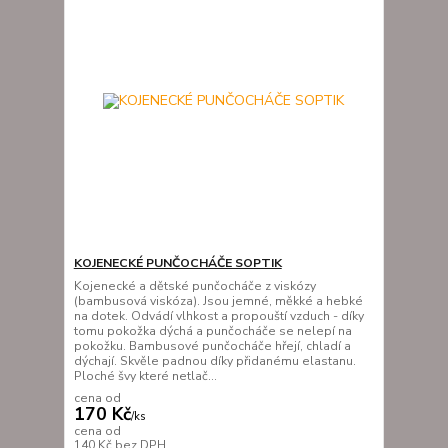
KOJENECKÉ PUNČOCHÁČE SOPTIK
Kojenecké a dětské punčocháče z viskózy
(bambusová viskóza). Jsou jemné, měkké a hebké
na dotek. Odvádí vlhkost a propouští vzduch - díky
tomu pokožka dýchá a punčocháče se nelepí na
pokožku. Bambusové punčocháče hřejí, chladí a
dýchají. Skvěle padnou díky přidanému elastanu.
Ploché švy které netlač...
cena od
170 Kč
/
ks
cena od
140 Kč
bez DPH