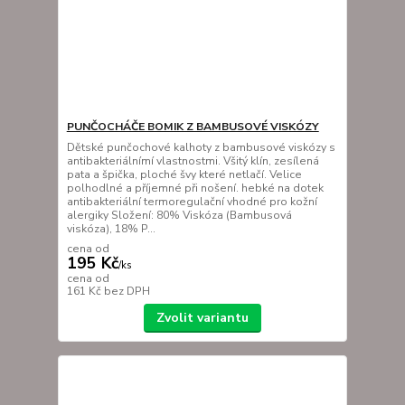
PUNČOCHÁČE BOMIK Z BAMBUSOVÉ VISKÓZY
Dětské punčochové kalhoty z bambusové viskózy s
antibakteriálnímí vlastnostmi. Všitý klín, zesílená
pata a špička, ploché švy které netlačí. Velice
polhodlné a příjemné při nošení. hebké na dotek
antibakteriální termoregulační vhodné pro kožní
alergiky Složení: 80% Viskóza (Bambusová
viskóza), 18% P...
cena od
195 Kč
/
ks
cena od
161 Kč
bez DPH
Zvolit variantu