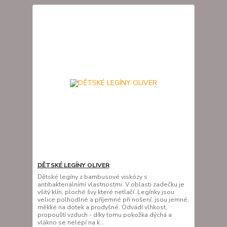
DĚTSKÉ LEGÍNY OLIVER
Dětské legíny z bambusové viskózy s
antibakteriálnímí vlastnostmi. V oblasti zadečku je
všitý klín, ploché švy které netlačí. Legínky jsou
velice polhodlné a příjemné při nošení, jsou jemné,
měkké na dotek a prodyšné. Odvádí vlhkost,
propouští vzduch - díky tomu pokožka dýchá a
vlákno se nelepí na k...