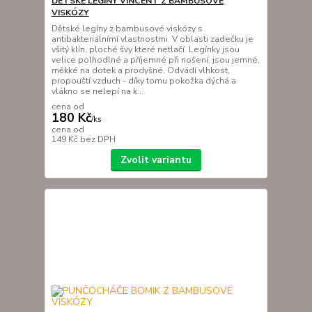
DĚTSKÉ LEGÍNY VINCENT Z BAMBUSOVÉ
VISKÓZY
Dětské legíny z bambusové viskózy s
antibakteriálnímí vlastnostmi. V oblasti zadečku je
všitý klín, ploché švy které netlačí. Legínky jsou
velice polhodlné a příjemné při nošení, jsou jemné,
měkké na dotek a prodyšné. Odvádí vlhkost,
propouští vzduch - díky tomu pokožka dýchá a
vlákno se nelepí na k...
cena od
180 Kč
/
ks
cena od
149 Kč
bez DPH
Zvolit variantu