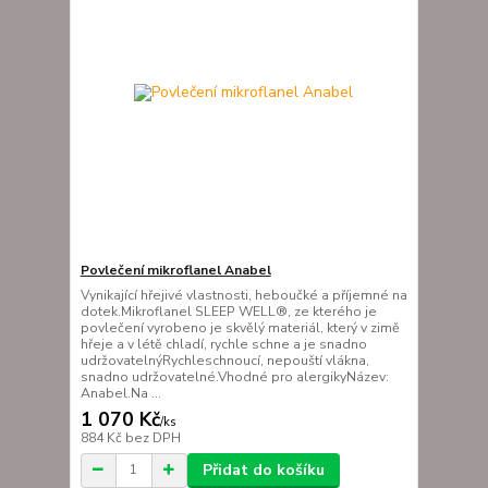
Povlečení mikroflanel Anabel
Vynikající hřejivé vlastnosti, heboučké a příjemné na
dotek.Mikroflanel SLEEP WELL®, ze kterého je
povlečení vyrobeno je skvělý materiál, který v zimě
hřeje a v létě chladí, rychle schne a je snadno
udržovatelnýRychleschnoucí, nepouští vlákna,
snadno udržovatelné.Vhodné pro alergikyNázev:
Anabel.Na ...
1 070 Kč
/
ks
884 Kč
bez DPH
Přidat do košíku