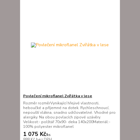
Povlečení mikroflanel Zvířátka v lese
Rozměr rozměrVynikající hřejivé vlastnosti,
heboučké a příjemné na dotek. Rychleschnoucí,
nepouští vlákna, snadno udržovatelné. Vhodné pro
alergiky. Na obou povlacích zipové uzávěry.
Velikost:- polštář 70x90- deka 140x200Materiál:-
100% polyester mikroflanel
1 075 Kč
/
ks
888 Kč
bez DPH