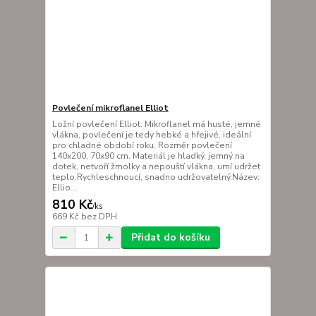
Povlečení mikroflanel Elliot
Ložní povlečení Elliot. Mikroflanel má husté, jemné
vlákna, povlečení je tedy hebké a hřejivé, ideální
pro chladné období roku. Rozměr povlečení
140x200, 70x90 cm. Materiál je hladký, jemný na
dotek, netvoří žmolky a nepouští vlákna, umí udržet
teplo.Rychleschnoucí, snadno udržovatelný.Název:
Ellio...
810 Kč
/
ks
669 Kč
bez DPH
Přidat do košíku