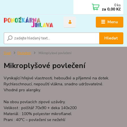
0
ks
za
0,00 Kč
Menu
Hledat
Úvod
Povlečení
Mikroplyšové povlečení
Mikroplyšové povlečení
Vynikající hřejivé vlastnosti, heboučké a příjemné na dotek.
Rychleschnoucí, nepouští vlákna, snadno udržovatelné.
Vhodné pro alergiky.
Na obou povlacích zipové uzávěry.
Velikost : polštář 70x90 + deka 140x200
Materiál : 100% polyester mikroflanel
Prani : 40°C – povlečení se nežehlí