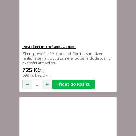
Povlečení mikroflanel Conifer
Zimní povlečení Mikroflanel Conifer s motivem
jehličí, šišek a bobulí zahřeje, potěší a dodá ložnici
sváteční atmosféru.
725 Kč
/
ks
599 Kč
bez DPH
Přidat do košíku