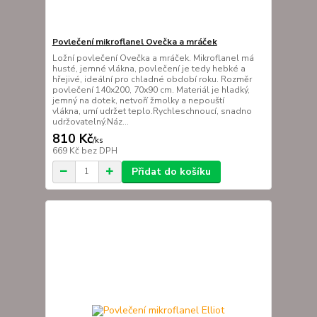
Povlečení mikroflanel Ovečka a mráček
Ložní povlečení Ovečka a mráček. Mikroflanel má
husté, jemné vlákna, povlečení je tedy hebké a
hřejivé, ideální pro chladné období roku. Rozměr
povlečení 140x200, 70x90 cm. Materiál je hladký,
jemný na dotek, netvoří žmolky a nepouští
vlákna, umí udržet teplo.Rychleschnoucí, snadno
udržovatelný.Náz...
810 Kč
/
ks
669 Kč
bez DPH
Přidat do košíku