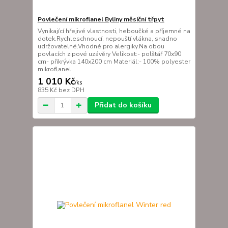
Povlečení mikroflanel Byliny měsíční třpyt
Vynikající hřejivé vlastnosti, heboučké a příjemné na
dotek.Rychleschnoucí, nepouští vlákna, snadno
udržovatelné.Vhodné pro alergiky.Na obou
povlacích zipové uzávěry Velikost:- polštář 70x90
cm- přikrývka 140x200 cm Materiál:- 100% polyester
mikroflanel
1 010 Kč
/
ks
835 Kč
bez DPH
Přidat do košíku