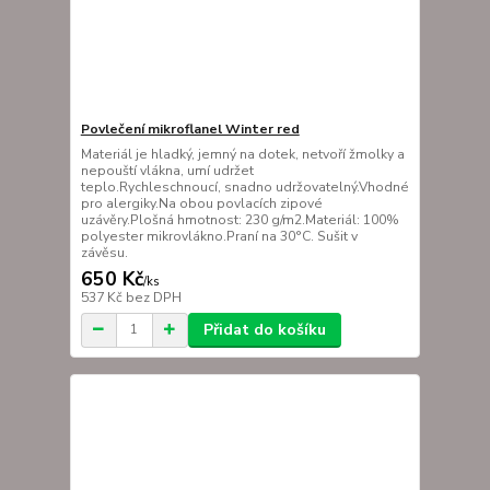
Povlečení mikroflanel Winter red
Materiál je hladký, jemný na dotek, netvoří žmolky a
nepouští vlákna, umí udržet
teplo.Rychleschnoucí, snadno udržovatelný.Vhodné
pro alergiky.Na obou povlacích zipové
uzávěry.Plošná hmotnost: 230 g/m2.Materiál: 100%
polyester mikrovlákno.Praní na 30°C. Sušit v
závěsu.
650 Kč
/
ks
537 Kč
bez DPH
Přidat do košíku