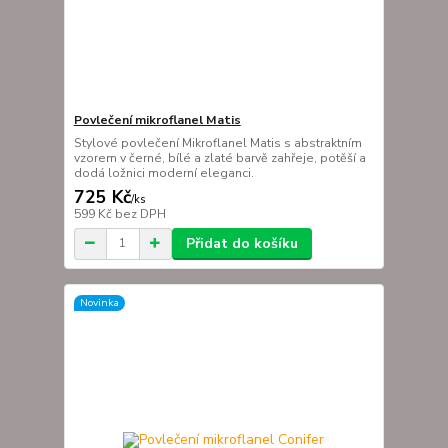
Povlečení mikroflanel Matis
Stylové povlečení Mikroflanel Matis s abstraktním
vzorem v černé, bílé a zlaté barvě zahřeje, potěší a
dodá ložnici moderní eleganci.
725 Kč
/
ks
599 Kč
bez DPH
Přidat do košíku
Novinka