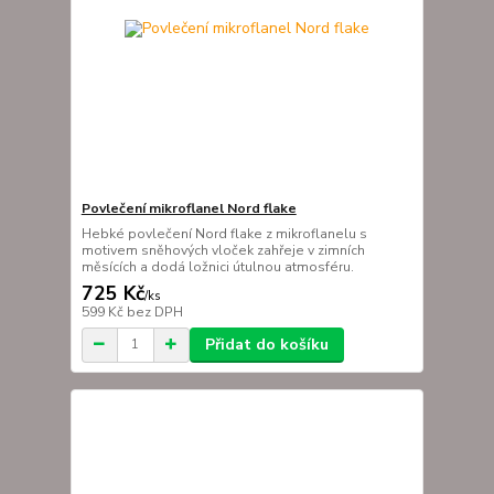
Povlečení mikroflanel Nord flake
Hebké povlečení Nord flake z mikroflanelu s
motivem sněhových vloček zahřeje v zimních
měsících a dodá ložnici útulnou atmosféru.
725 Kč
/
ks
599 Kč
bez DPH
Přidat do košíku