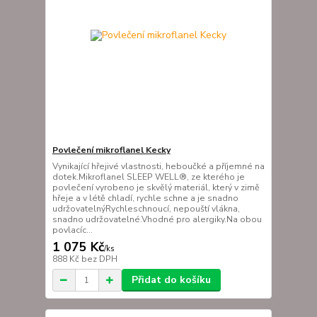
Povlečení mikroflanel Kecky
Vynikající hřejivé vlastnosti, heboučké a příjemné na
dotek.Mikroflanel SLEEP WELL®, ze kterého je
povlečení vyrobeno je skvělý materiál, který v zimě
hřeje a v létě chladí, rychle schne a je snadno
udržovatelnýRychleschnoucí, nepouští vlákna,
snadno udržovatelné.Vhodné pro alergiky.Na obou
povlacíc...
1 075 Kč
/
ks
888 Kč
bez DPH
Přidat do košíku