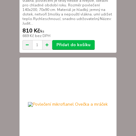
vlákna, povlečení je tedy hebké a hřejivé, ideální
pro chladné období roku. Rozměr povlečení
140x200, 70x90 cm. Materiál je hladký, jemný na
dotek, netvoří žmolky a nepouští vlákna, umí udržet
teplo.Rychleschnoucí, snadno udržovatelný.Název:
Judit...
810 Kč
/
ks
669 Kč
bez DPH
Přidat do košíku