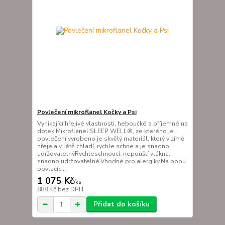
Povlečení mikroflanel Kočky a Psi
Vynikající hřejivé vlastnosti, heboučké a příjemné na
dotek.Mikroflanel SLEEP WELL®, ze kterého je
povlečení vyrobeno je skvělý materiál, který v zimě
hřeje a v létě chladí, rychle schne a je snadno
udržovatelnýRychleschnoucí, nepouští vlákna,
snadno udržovatelné.Vhodné pro alergiky.Na obou
povlacíc...
1 075 Kč
/
ks
888 Kč
bez DPH
Přidat do košíku