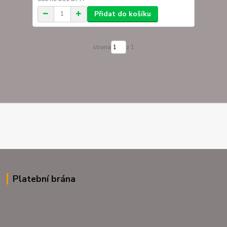
Přidat do košíku
strana
z 1
Platební brána