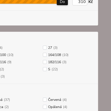
Do
Kč
4)
27
(3)
/100
(10)
164/108
(10)
/116
(9)
182/116
(3)
(2)
S
(22)
(3)
ná
(37)
Červená
(4)
ca
(2)
Opálená
(4)