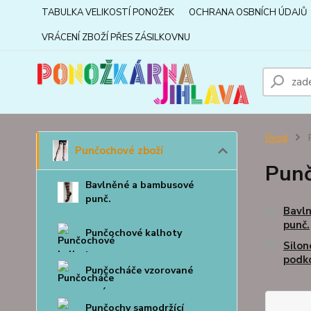
TABULKA VELIKOSTÍ PONOŽEK
OCHRANA OSBNÍCH ÚDAJŮ
VRÁCENÍ ZBOŽÍ PŘES ZÁSILKOVNU
Úvod
P
Punčochové zboží
Punč
Bavlněné a bambusové
punč.
Bavl
punč.
Punčochové kalhoty
Silon
podk
Punčocháče vzorované
Punčochy samodržící