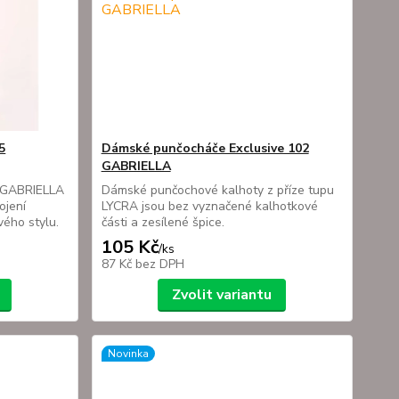
5
Dámské punčocháče Exclusive 102
GABRIELLA
 GABRIELLA
Dámské punčochové kalhoty z příze tupu
ojení
LYCRA jsou bez vyznačené kalhotkové
ého stylu.
části a zesílené špice.
105 Kč
/
ks
87 Kč
bez DPH
Zvolit variantu
Novinka