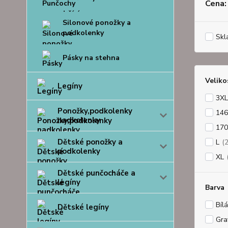
Cena:
Silonové ponožky a
podkolenky
Skl
Pásky na stehna
Veliko
Legíny
3XL
Ponožky,podkolenky
146
nadkolenky
170
Dětské ponožky a
L
(
podkolenky
XL
Dětské punčocháče a
legíny
Barva
Bílá
Dětské legíny
Graf