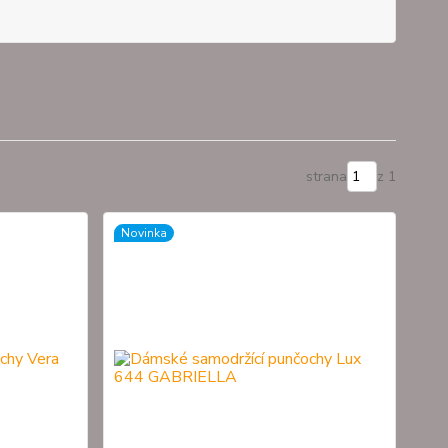
strana
z 1
Novinka