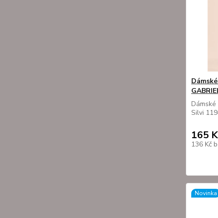
Dámské 
GABRIE
Dámské 
Silvi 11
165 K
136 Kč
b
Novinka