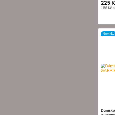
225 K
186 Kč
b
Novinka
Dámské 