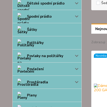
Še
Dětské spodní prádlo
Spodní prádlo
Nejnov
Šátky
Zobrazuji 
Polštářky
Povlaky na polštářky
Novinka
Povlečení
Prostěradla
Pleny