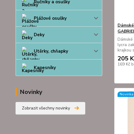
Ručníky a osušky
Plážové osušky
Dámské 
GABRIE
Deky
Dámské s
lycra za
krajkou 
Utěrky, chňapky
205 K
169 Kč
b
Kapesníky
Novinky
Novinka
Zobrazit všechny novinky