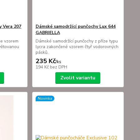
y Vera 207
Dámské samodržící punčochy Lux 644
GABRIELLA
se vzorem
Dámské samodržící punčochy z příze typu
větovanou
lycra zakončené vzorem čtyř vodorovných
pásků.
235 Kč
/
ks
194 Kč
bez DPH
Zvolit variantu
Novinka