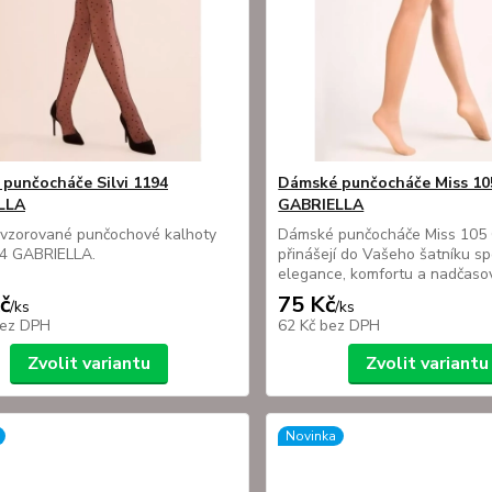
punčocháče Silvi 1194
Dámské punčocháče Miss 10
LLA
GABRIELLA
vzorované punčochové kalhoty
Dámské punčocháče Miss 105
94 GABRIELLA.
přinášejí do Vašeho šatníku sp
elegance, komfortu a nadčasov
č
75 Kč
/
ks
/
ks
ez DPH
62 Kč
bez DPH
Zvolit variantu
Zvolit variantu
Novinka