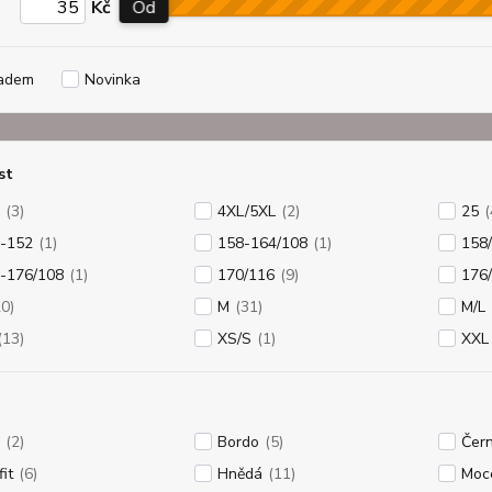
Kč
Od
adem
Novinka
st
(3)
4XL/5XL
(2)
25
(
-152
(1)
158-164/108
(1)
158
-176/108
(1)
170/116
(9)
176
20)
M
(31)
M/L
(13)
XS/S
(1)
XXL
(2)
Bordo
(5)
Čer
it
(6)
Hnědá
(11)
Moc