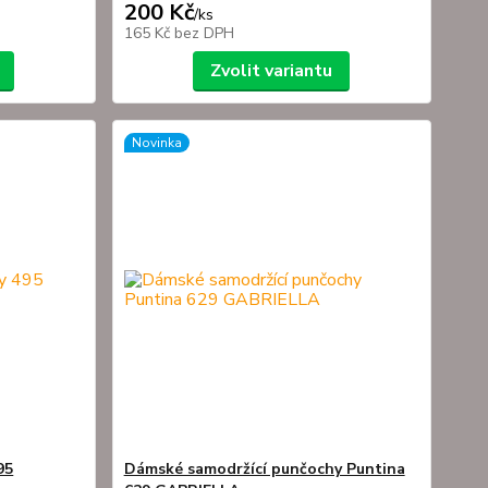
200 Kč
/
ks
165 Kč
bez DPH
Zvolit variantu
Novinka
95
Dámské samodržící punčochy Puntina