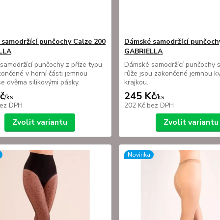
samodržící punčochy Calze 200
Dámské samodržící punčoch
LLA
GABRIELLA
amodržící punčochy z příze typu
Dámské samodržící punčochy 
končené v horní části jemnou
růže jsou zakončené jemnou k
se dvěma silikovými pásky.
krajkou.
č
245 Kč
/
ks
/
ks
ez DPH
202 Kč
bez DPH
Zvolit variantu
Zvolit variantu
Novinka