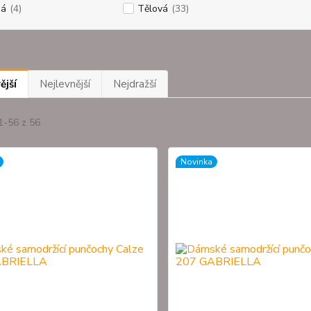
dá
(4)
Tělová
(33)
ější
Nejlevnější
Nejdražší
1-56 z 56
Novinka