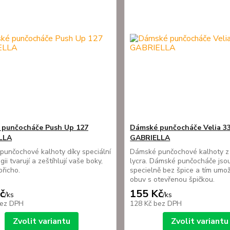
punčocháče Push Up 127
Dámské punčocháče Velia 3
LLA
GABRIELLA
unčochové kalhoty díky speciální
Dámské punčochové kalhoty z 
ii tvarují a zeštíhlují vaše boky,
lycra. Dámské punčocháče jsou
břicho.
specielně bez špice a tím umož
obuv s otevřenou špičkou.
č
155 Kč
/
ks
/
ks
ez DPH
128 Kč
bez DPH
Zvolit variantu
Zvolit variantu