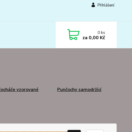
Přihlášení
0
ks
za
0,00 Kč
ocháče vzorované
Punčochy samodržící