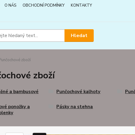
O NÁS
OBCHODNÍ PODMÍNKY
KONTAKTY
Hledat
unčochové zboží
ochové zboží
něné a bambusové
Punčochové kalhoty
Punč
ové ponožky a
Pásky na stehna
olenky