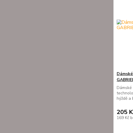
Dámské 
GABRIE
Dámské p
technolog
hýždě a 
205 K
169 Kč
b