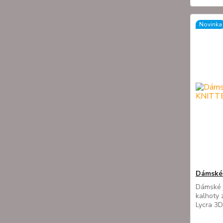
Novinka
Dámské
Dámské 
kalhoty 
Lycra 3D