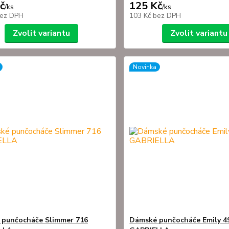
č
125 Kč
/
ks
/
ks
ez DPH
103 Kč
bez DPH
Zvolit variantu
Zvolit variantu
Novinka
punčocháče Slimmer 716
Dámské punčocháče Emily 4