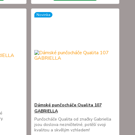
Novinka
Dámské punčocháče Qualita 107
GABRIELLA
ké
y.
Punčocháče Qualita od značky Gabriella
jsou doslova nezničitelné, potěší svoji
kvalitou a skvělým vzhledem!