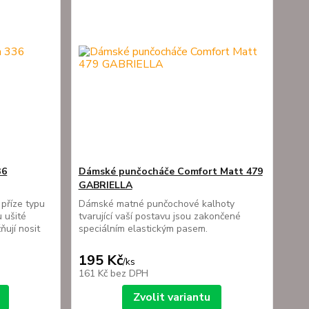
36
Dámské punčocháče Comfort Matt 479
GABRIELLA
příze typu
Dámské matné punčochové kalhoty
 ušité
tvarující vaší postavu jsou zakončené
ňují nosit
speciálním elastickým pasem.
195 Kč
/
ks
161 Kč
bez DPH
Zvolit variantu