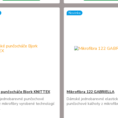
Novinka
 punčocháče Bjork KNITTEX
Mikrofibra 122 GABRIELLA
jednobarevné punčochové
Dámské jednobarevné elastic
z mikrofibry vyrobené technologií
punčochové kalhoty z mikrofibr
.