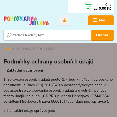
0
ks
za
0,00 Kč
Menu
Hledat
Úvod
OCHRANA OSBNÍCH ÚDAJŮ
Podmínky ochrany osobních údajů
I.
Základní ustanovení
1. Správcem osobních údajů podle čl. 4 bod 7 nařízení Evropského
parlamentu a Rady (EU) 2016/679 o ochraně fyzických osob v
souvislosti se zpracováním osobních údajů a o volném pohybu
těchto údajů (dále jen: „
GDPR
”) je Aneta Hercigová IČ 74405641
se sídlem Mrštíkova , Jihlava 58601 Jihlava (dále jen: „
správce
“).
2. Kontaktní údaje správce jsou