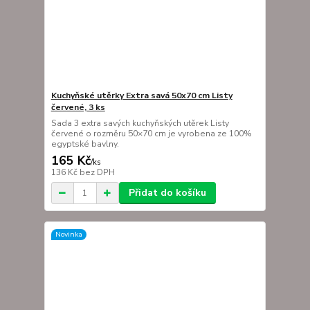
Kuchyňské utěrky Extra savá 50x70 cm Listy
červené, 3 ks
Sada 3 extra savých kuchyňských utěrek Listy
červené o rozměru 50×70 cm je vyrobena ze 100%
egyptské bavlny.
165 Kč
/
ks
136 Kč
bez DPH
Přidat do košíku
Novinka