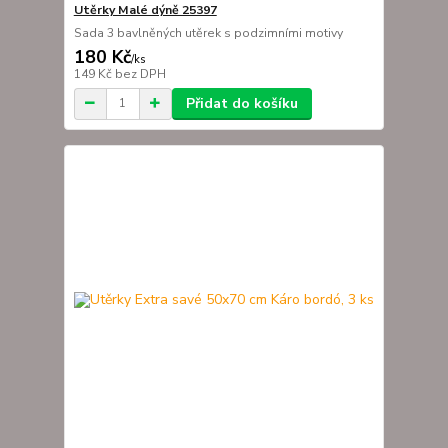
Utěrky Malé dýně 25397
Sada 3 bavlněných utěrek s podzimními motivy
180 Kč
/
ks
149 Kč
bez DPH
Přidat do košíku