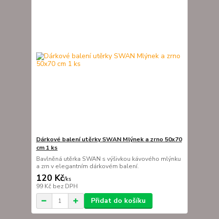
Dárkové balení utěrky SWAN Mlýnek a zrno 50x70
cm 1 ks
Bavlněná utěrka SWAN s výšivkou kávového mlýnku
a zrn v elegantním dárkovém balení.
120 Kč
/
ks
99 Kč
bez DPH
Přidat do košíku