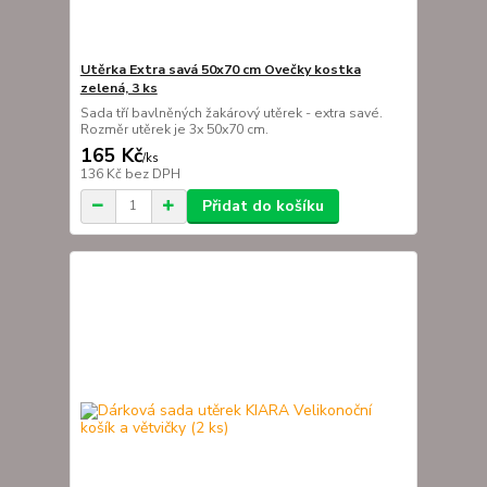
Utěrka Extra savá 50x70 cm Ovečky kostka
zelená, 3 ks
Sada tří bavlněných žakárový utěrek - extra savé.
Rozměr utěrek je 3x 50x70 cm.
165 Kč
/
ks
136 Kč
bez DPH
Přidat do košíku