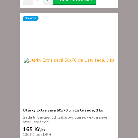
Novinka
Utěrky Extra savá 50x70 cm Listy šedé, 3 ks
Sada tří bavlněných žakárový utěrek - extra savé.
Vzor listy šedé.
165 Kč
/
ks
136 Kč
bez DPH