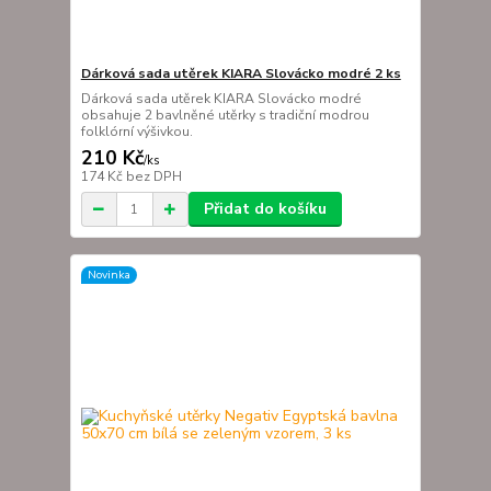
Dárková sada utěrek KIARA Slovácko modré 2 ks
Dárková sada utěrek KIARA Slovácko modré
obsahuje 2 bavlněné utěrky s tradiční modrou
folklórní výšivkou.
210 Kč
/
ks
174 Kč
bez DPH
Přidat do košíku
Novinka