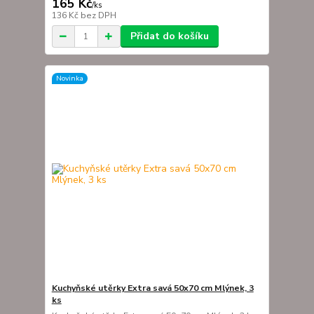
165 Kč
/
ks
136 Kč
bez DPH
Přidat do košíku
Novinka
Kuchyňské utěrky Extra savá 50x70 cm Mlýnek, 3
ks