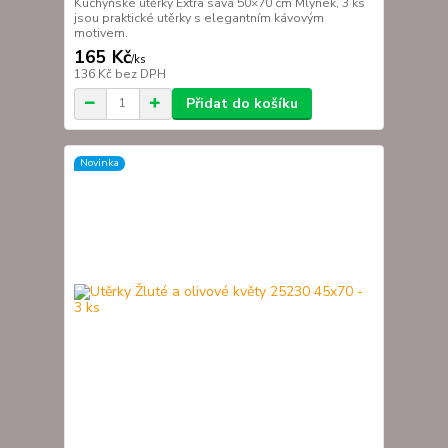
Kuchyňské utěrky Extra savá 50×70 cm Mlýnek, 3 ks
jsou praktické utěrky s elegantním kávovým
motivem.
165 Kč
/
ks
136 Kč
bez DPH
Přidat do košíku
Novinka