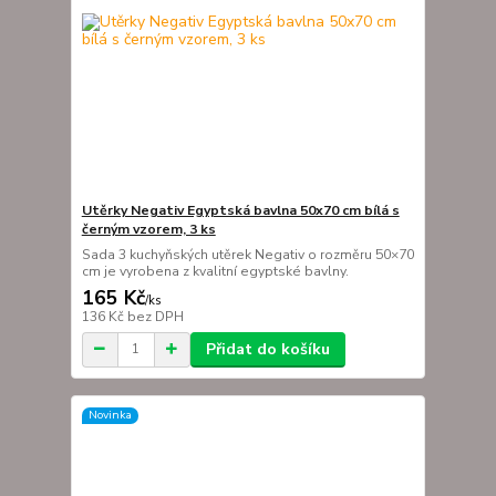
Utěrky Negativ Egyptská bavlna 50x70 cm bílá s
černým vzorem, 3 ks
Sada 3 kuchyňských utěrek Negativ o rozměru 50×70
cm je vyrobena z kvalitní egyptské bavlny.
165 Kč
/
ks
136 Kč
bez DPH
Přidat do košíku
Novinka