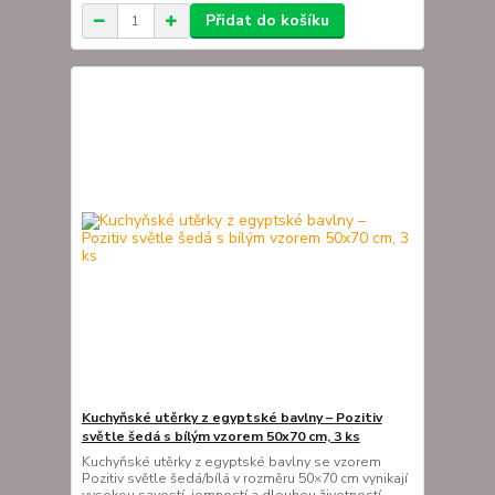
Přidat do košíku
Kuchyňské utěrky z egyptské bavlny – Pozitiv
světle šedá s bílým vzorem 50x70 cm, 3 ks
Kuchyňské utěrky z egyptské bavlny se vzorem
Pozitiv světle šedá/bílá v rozměru 50×70 cm vynikají
vysokou savostí, jemností a dlouhou životností.