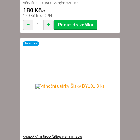
větviček a kostkovaným vzorem.
180 Kč
/
ks
149 Kč
bez DPH
Přidat do košíku
Novinka
Vánoční utěrky Šišky BY101 3 ks