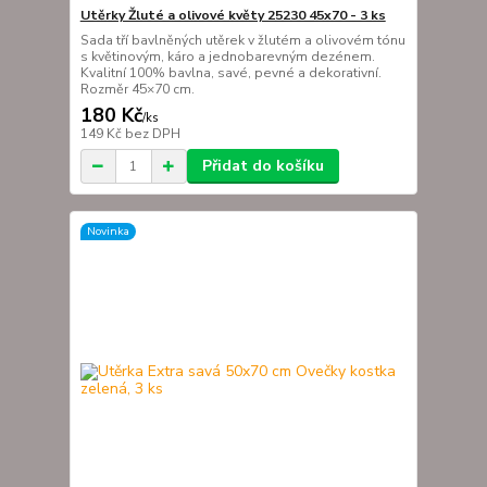
Utěrky Žluté a olivové květy 25230 45x70 - 3 ks
Sada tří bavlněných utěrek v žlutém a olivovém tónu
s květinovým, káro a jednobarevným dezénem.
Kvalitní 100% bavlna, savé, pevné a dekorativní.
Rozměr 45×70 cm.
180 Kč
/
ks
149 Kč
bez DPH
Přidat do košíku
Novinka