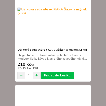
Dárková sada utěrek KIARA Šálek a mlýnek (2 ks)
Elegantní sada dvou bavlněných utěrek Kiara s
motivem šálku kávy a klasického kávového mlýnku.
210 Kč
/
ks
174 Kč
bez DPH
Přidat do košíku