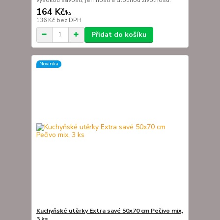
164 Kč
/
ks
136 Kč
bez DPH
Přidat do košíku
Novinka
Kuchyňské utěrky Extra savé 50x70 cm Pečivo mix,
3 ks