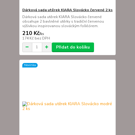
Dárková sada utěrek KIARA Slovácko červené 2 ks
Dárková sada utěrek KIARA Slovácko červené
obsahuje 2 bavlněné utěrky s tradiční červenou
výšivkou inspirovanou slováckým folklórem.
210 Kč
/
ks
174 Kč
bez DPH
Přidat do košíku
Novinka