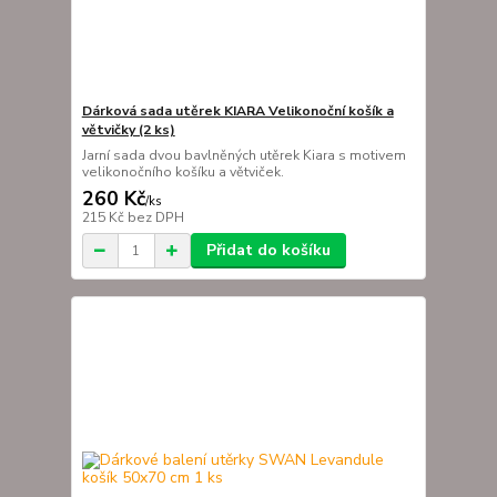
Dárková sada utěrek KIARA Velikonoční košík a
větvičky (2 ks)
Jarní sada dvou bavlněných utěrek Kiara s motivem
velikonočního košíku a větviček.
260 Kč
/
ks
215 Kč
bez DPH
Přidat do košíku