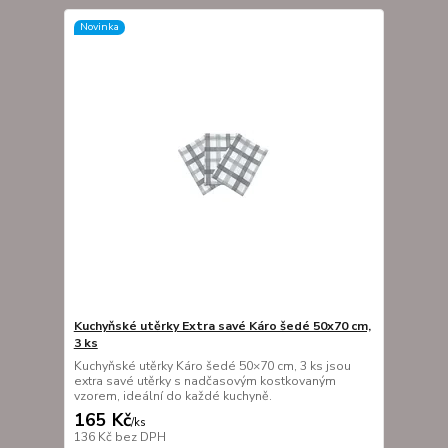
Novinka
Kuchyňské utěrky Extra savé Káro šedé 50x70 cm,
3 ks
Kuchyňské utěrky Káro šedé 50×70 cm, 3 ks jsou
extra savé utěrky s nadčasovým kostkovaným
vzorem, ideální do každé kuchyně.
165 Kč
/
ks
136 Kč
bez DPH