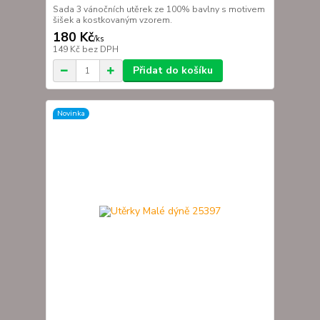
Sada 3 vánočních utěrek ze 100% bavlny s motivem
šišek a kostkovaným vzorem.
180 Kč
/
ks
149 Kč
bez DPH
Přidat do košíku
Novinka