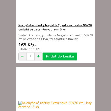
Kuchyňské utěrky Negativ Egyptská bavlna 50x70
cm bílá se zeleným vzorem, 3 ks
Sada 3 kuchyňských utěrek Negativ o rozměru 50×70
cm je vyrobena z kvalitní egyptské bavlny.
165 Kč
/
ks
136 Kč
bez DPH
Přidat do košíku