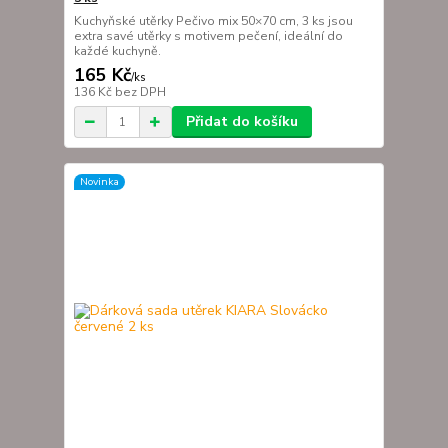
Kuchyňské utěrky Pečivo mix 50×70 cm, 3 ks jsou
extra savé utěrky s motivem pečení, ideální do
každé kuchyně.
165 Kč
/
ks
136 Kč
bez DPH
Přidat do košíku
Novinka