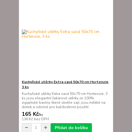
Kuchyňské utěrky Extra savá 50x70 cm Hortenzie,
3 ks
Kuchyňské utěrky Extra savá 50×70 cm Hortenzie, 3
ks jsou elegantní žakárové utěrky ze 100%
egyptské bavlny, které skvěle sají, jsou měkké na
dotek a odolné pro každodenní použití.
165 Kč
/
ks
136 Kč
bez DPH
Přidat do košíku