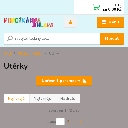
0
ks
za
0,00 Kč
Menu
Hledat
Úvod
Utěrky, chňapky
Utěrky
Utěrky
Upřesnit parametry
Nejnovější
Nejlevnější
Nejdražší
Zobrazuji 1-72 z 89
strana
z 2
další