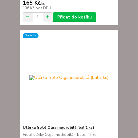
165 Kč
/
ks
136 Kč
bez DPH
Přidat do košíku
Novinka
Utěrka froté Olga modrobílá (bal.2 ks)
Froté utěrky Olga modrobílá – balení 2 ks,