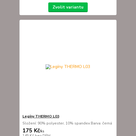
Zvolit variantu
Legíny THERMO L03
Složení: 90% polyester, 10% spandex Barva: černá
175 Kč
/
ks
145 Kč
bez DPH