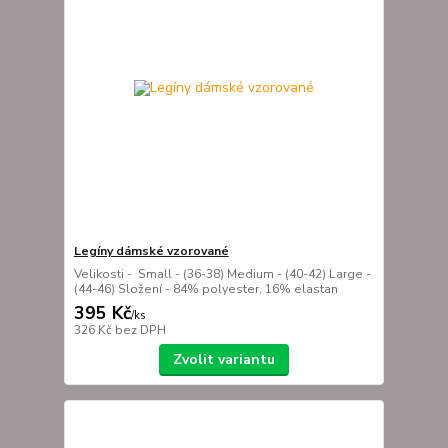
Legíny dámské vzorované
Velikosti - Small - (36-38) Medium - (40-42) Large -
(44-46) Složení - 84% polyester, 16% elastan
395 Kč
/
ks
326 Kč
bez DPH
Zvolit variantu