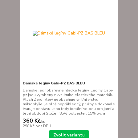
Dámské legíny Gabi-PZ BAS BLEU
Dámské jednobarevné hladké legíny. Legíny Gabi-
pz jsou vyrobeny z kvalitního elastického materiálu
Plush Zero, který neobsahuje vnítřní vrstvu
mikroplyše, je plně neprůhledný, pružný a dokonale
tvaruje postavu. Jsou tedy ideální volbou pro jarní a
letní období Složení85% polyester. 15% lycra
360 Kč
/
ks
298 Kč
bez DPH
Zvolit variantu