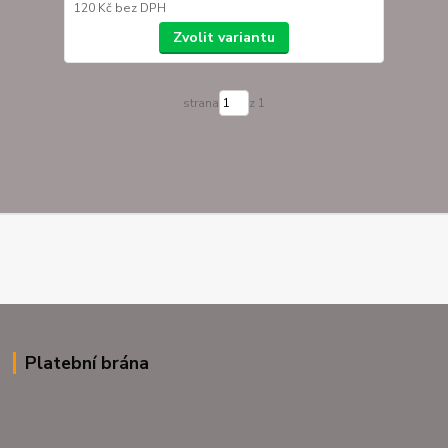
120 Kč
bez DPH
Zvolit variantu
strana
z 1
Platební brána