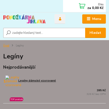
0
ks
za
0,00 Kč
Menu
Hledat
Úvod
Legíny
Legíny
Nejprodávanější
1.
Legíny dámské vzorované
395 Kč
326 Kč bez DPH
TOP produkt