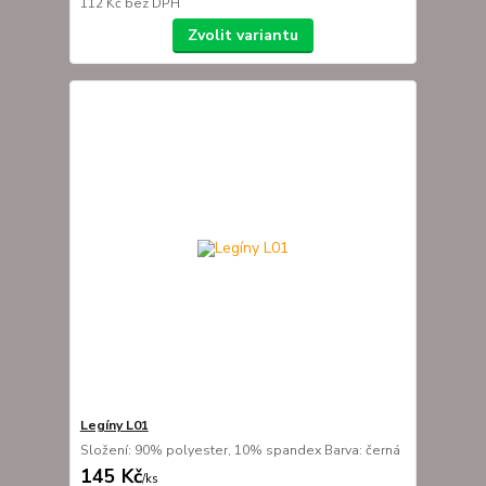
112 Kč
bez DPH
Zvolit variantu
Legíny L01
Složení: 90% polyester, 10% spandex Barva: černá
145 Kč
/
ks