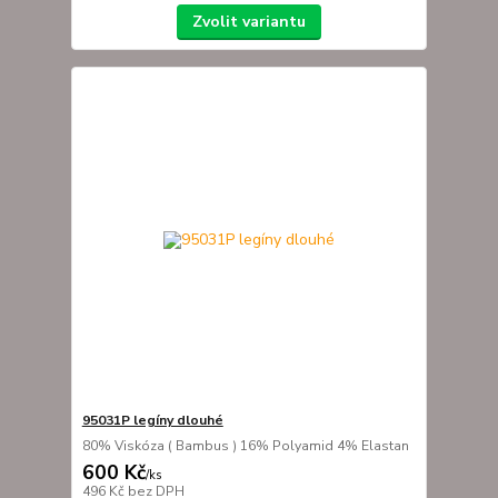
Zvolit variantu
95031P legíny dlouhé
80% Viskóza ( Bambus ) 16% Polyamid 4% Elastan
600 Kč
/
ks
496 Kč
bez DPH