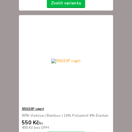
Zvolit variantu
95033P capri
80% Viskóza ( Bambus ) 16% Polyamid 4% Elastan
550 Kč
/
ks
455 Kč
bez DPH