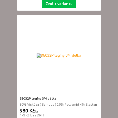
Zvolit variantu
95032P legíny 3/4 délka
80% Viskóza ( Bambus ) 16% Polyamid 4% Elastan
580 Kč
/
ks
479 Kč
bez DPH