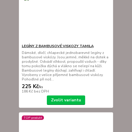
LEGÍNY Z BAMBUSOVÉ VISKOZY TAMILA
Dámské, dívčí, chlapecké jednobarevné legíny z
bambusové viskózy. Jsou jemné, měkké na dotek a
prodyšné. Odvádí vlhkost, propouští vzduch - díky
tomu pokožka dýchá a vlákno se nelepí na kůži.
Bambusové legíny dýchají, zahřívají i chladí.
Vyrobeny z velice příjemné bambusové viskózy.
Pohodlné při noš...
225 Kč
/
ks
186 Kč
bez DPH
Zvolit variantu
TOP produkt