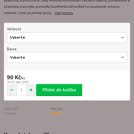
příjemný a pohodlný. Díky vhodné kombinaci česané bavlny, polyamidu a
elastanu jsou tyto ponožky komfortní při nošení a současně vysoce
odolné. Lem je jemný dvoji...
celý popis
Velikost
Barva
90 Kč
/
ks
74 Kč
bez DPH
Přidat do košíku
EAN kód:
999244
Výrobce:
Trepon