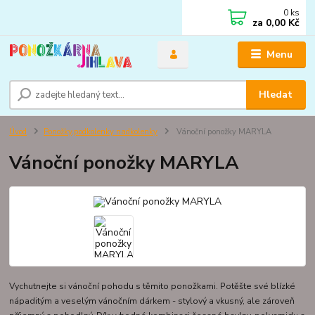
0
ks
za
0,00 Kč
Menu
Hledat
Úvod
Ponožky,podkolenky nadkolenky
Vánoční ponožky MARYLA
Vánoční ponožky MARYLA
Vychutnejte si vánoční pohodu s těmito ponožkami. Potěšte své blízké
nápaditým a veselým vánočním dárkem - stylový a vkusný, ale zároveň