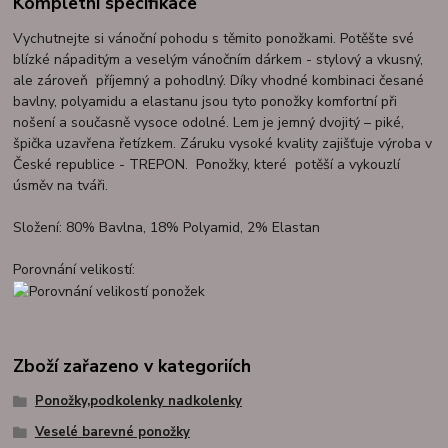
Kompletní specifikace
Vychutnejte si vánoční pohodu s těmito ponožkami. Potěšte své
blízké nápaditým a veselým vánočním dárkem - stylový a vkusný,
ale zároveň příjemný a pohodlný. Díky vhodné kombinaci česané
bavlny, polyamidu a elastanu jsou tyto ponožky komfortní při
nošení a současně vysoce odolné. Lem je jemný dvojitý – piké,
špička uzavřena řetízkem. Záruku vysoké kvality zajišťuje výroba v
České republice - TREPON. Ponožky, které potěší a vykouzlí
úsměv na tváři.
Složení: 80% Bavlna, 18% Polyamid, 2% Elastan
Porovnání velikostí:
Zboží zařazeno v kategoriích
Ponožky,podkolenky nadkolenky
Veselé barevné ponožky