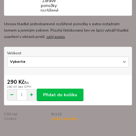
Unisex hladké jednobarevné rozšířené ponožky s extra roztažným
lemem a jemným svěrem. Plochý řetízkovaný šev ve špici vytváří hladké
uzavření v oblasti prstů.
celý popis
Velikost
290 Kč
/
ks
240 Kč
bez DPH
Přidat do košíku
EAN kód:
91123
Výrobce:
Zdravé ponožky