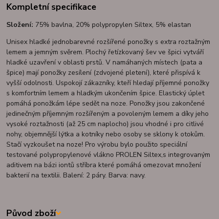
Kompletní specifikace
Složení:
75% bavlna, 20% polypropylen Siltex, 5% elastan
Unisex hladké jednobarevné rozšířené ponožky s extra roztažným
lemem a jemným svěrem. Plochý řetízkovaný šev ve špici vytváří
hladké uzavření v oblasti prstů. V namáhaných místech (pata a
špice) mají ponožky zesílení (zdvojené pletení), které přispívá k
vyšší odolnosti. Uspokojí zákazníky, kteří hledají příjemné ponožky
s komfortním lemem a hladkým ukončením špice. Elastický úplet
pomáhá ponožkám lépe sedět na noze. Ponožky jsou zakončené
jedinečným příjemným rozšířeným a povoleným lemem a díky jeho
vysoké roztažnosti (až 25 cm naplocho) jsou vhodné i pro citlivé
nohy, objemnější lýtka a kotníky nebo osoby se sklony k otokům.
Stačí vyzkoušet na noze! Pro výrobu bylo použito speciální
testované polypropylenové vlákno PROLEN Siltex,s integrovaným
aditivem na bázi iontů stříbra které pomáhá omezovat množení
bakterií na textilii. Balení: 2 páry. Barva: navy.
Původ zboží