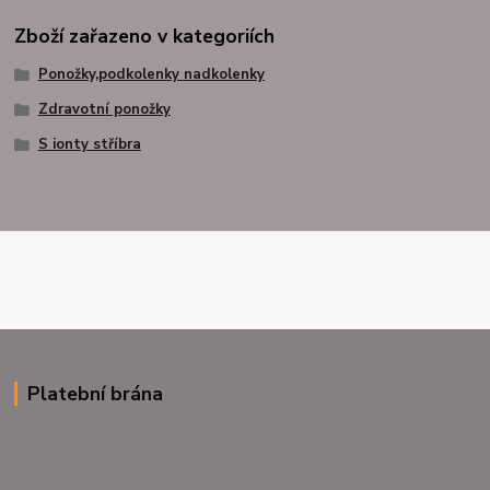
Zboží zařazeno v kategoriích
Ponožky,podkolenky nadkolenky
Zdravotní ponožky
S ionty stříbra
Platební brána