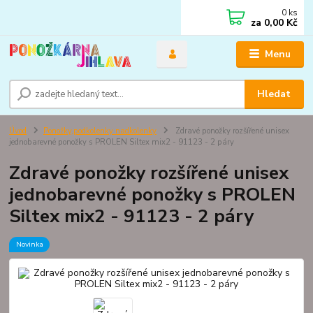
0
ks
za
0,00 Kč
Menu
Hledat
Úvod
Ponožky,podkolenky nadkolenky
Zdravé ponožky rozšířené unisex
jednobarevné ponožky s PROLEN Siltex mix2 - 91123 - 2 páry
Zdravé ponožky rozšířené unisex
jednobarevné ponožky s PROLEN
Siltex mix2 - 91123 - 2 páry
Novinka