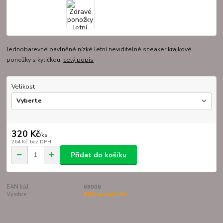
Jednobarevné bavlněné nízké letní neviditelné sneaker krajkové
ponožky s kytičkou.
celý popis
Velikost
320 Kč
/
ks
264 Kč
bez DPH
Přidat do košíku
EAN kód:
68006
Výrobce:
Zdravé ponožky