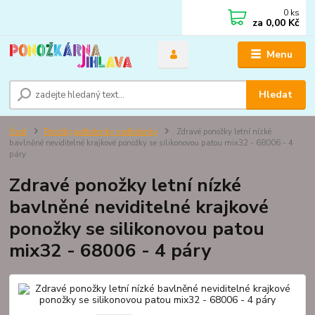
0
ks
za
0,00 Kč
Menu
Hledat
Úvod
Ponožky,podkolenky nadkolenky
Zdravé ponožky letní nízké
bavlněné neviditelné krajkové ponožky se silikonovou patou mix32 - 68006 - 4
páry
Zdravé ponožky letní nízké
bavlněné neviditelné krajkové
ponožky se silikonovou patou
mix32 - 68006 - 4 páry