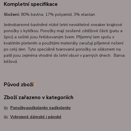
Kompletní specifikace
Složení:
80% bavlna, 17% polyamid, 3% elastan
Jednobarevné bavlněné nízké letní neviditelné sneaker krajkové
ponožky s kytičkou. Ponožky mají zesílené zátěžové části (patu a
špici) a sešité jsou řetízkovaným švem. Příjemný lem spolu s
kvalitním pletením a použitými materiály zaručují příjemné nošení
po celý den. Tyto speciálně tvarované ponožky se silikonem na
patě jsou zejména vhodné do letní obuvi v parných dnech. Barva:
béžová.
Původ zboží
Zboží zařazeno v kategoriích
Ponožky,podkolenky nadkolenky
Vykrojené dámské i pánské