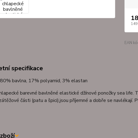
18
149
EAN kó
tní specifikace
80% bavlna, 17% polyamid, 3% elastan
lapecké barevné bavlněné elastické džínové ponožky sea life. 
zátěžové části (patu a špici),jsou příjemné a dobře se navlékají. P
zboží