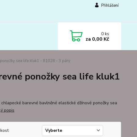
Přihlášení
0
ks
za
0,00 Kč
ponožky sea life kluk1 - 81028 - 3 páry
revné ponožky sea life kluk1
 chlapecké barevné bavlněné elastické džínové ponožky sea
lý popis
ikost