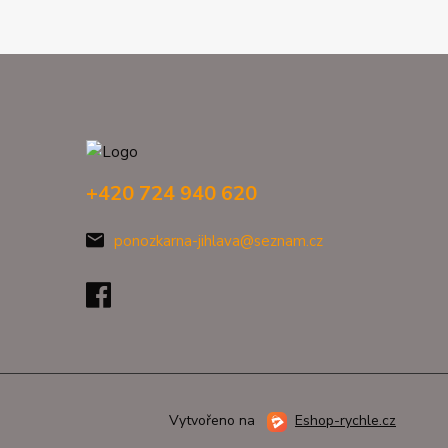
+420 724 940 620
ponozkarna-jihlava@seznam.cz
Vytvořeno na
Eshop-rychle.cz