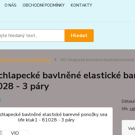
O NÁS
OBCHODNÍ PODMÍNKY
KONTAKTY
Hledat
ětské ponožky a podkolenky
VIO chlapecké bavlněné elastické barevné 
chlapecké bavlněné elastické ba
028 - 3 páry
Dětské
life.
ce
Vel