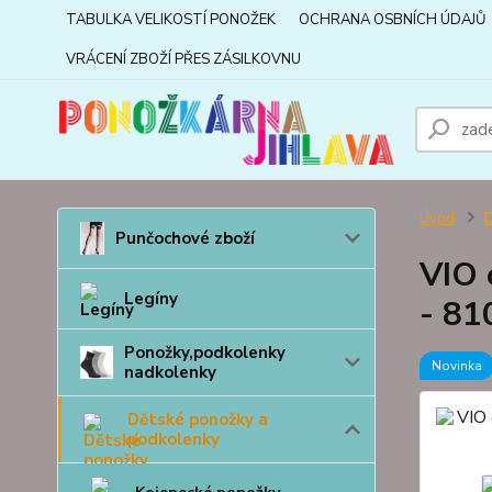
TABULKA VELIKOSTÍ PONOŽEK
OCHRANA OSBNÍCH ÚDAJŮ
VRÁCENÍ ZBOŽÍ PŘES ZÁSILKOVNU
Úvod
D
Punčochové zboží
VIO 
Legíny
- 81
Ponožky,podkolenky
Novinka
nadkolenky
Dětské ponožky a
podkolenky