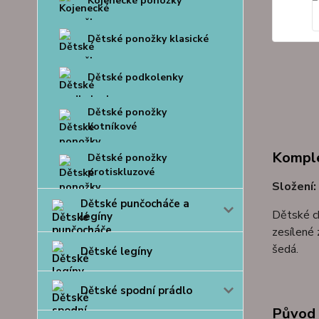
Kojenecké ponožky
Dětské ponožky klasické
Dětské podkolenky
Dětské ponožky
kotníkové
Komple
Dětské ponožky
protiskluzové
Složení:
Dětské punčocháče a
Dětské ch
legíny
zesílené 
šedá.
Dětské legíny
Dětské spodní prádlo
Původ 