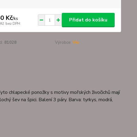
0 Kč
/
ks
Přidat do košíku
 Kč
bez DPH
d:
81028
Výrobce:
Vio
Tyto chlapecké ponožky s motivy mořských živočichů mají
lochý šev na špici. Balení 3 páry. Barva: tyrkys, modrá,