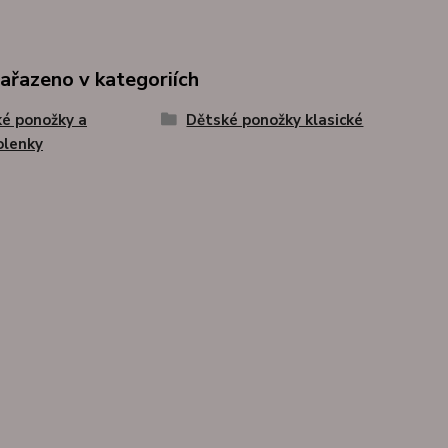
zařazeno v kategoriích
é ponožky a
Dětské ponožky klasické
olenky