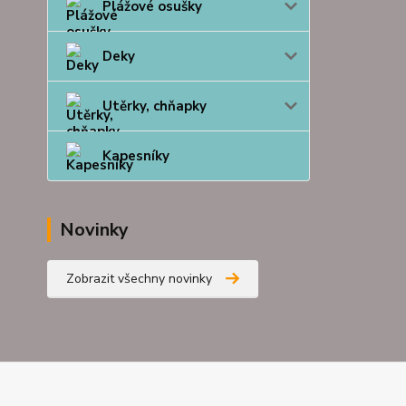
Plážové osušky
Deky
Utěrky, chňapky
Kapesníky
Novinky
Zobrazit všechny novinky