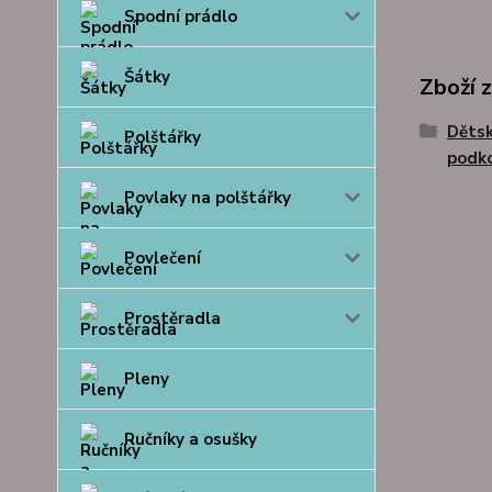
Spodní prádlo
Šátky
Zboží 
Dětsk
Polštářky
podk
Povlaky na polštářky
Povlečení
Prostěradla
Pleny
Ručníky a osušky