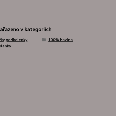
zařazeno v kategoriích
ky,podkolenky
100% bavlna
olenky