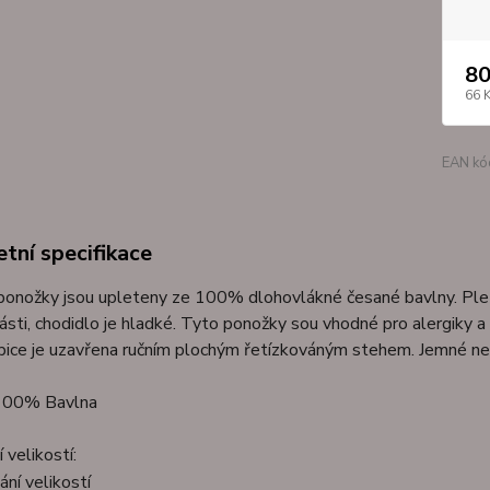
80
66 
EAN kó
tní specifikace
 ponožky jsou upleteny ze 100% dlohovlákné česané bavlny. Ple
ásti, chodidlo je hladké. Tyto ponožky sou vhodné pro alergiky a
pice je uzavřena ručním plochým řetízkováným stehem. Jemné ne
 100% Bavlna
 velikostí: