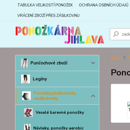
TABULKA VELIKOSTÍ PONOŽEK
OCHRANA OSBNÍCH ÚDAJŮ
VRÁCENÍ ZBOŽÍ PŘES ZÁSILKOVNU
Úvod
P
Punčochové zboží
Pono
Legíny
Ponožky,podkolenky
nadkolenky
Veselé barevné ponožky
Návleky, ponožky aerobic