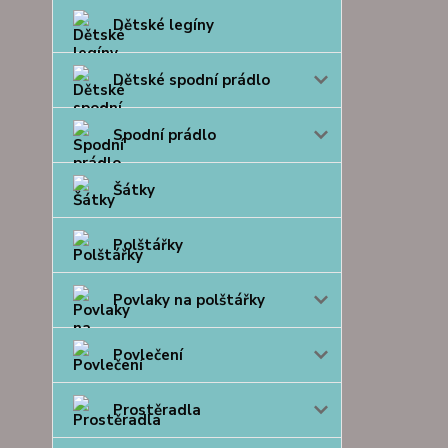
Dětské legíny
Dětské spodní prádlo
Spodní prádlo
Šátky
Polštářky
Povlaky na polštářky
Povlečení
Prostěradla