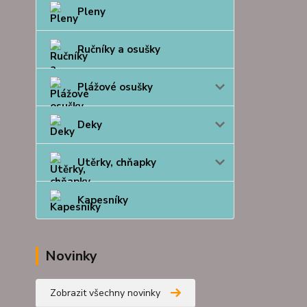
Pleny
Ručníky a osušky
Plážové osušky
Deky
Utěrky, chňapky
Kapesníky
Novinky
Zobrazit všechny novinky