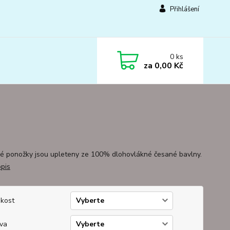
Přihlášení
0
ks
za
0,00 Kč
ké ponožky jsou upleteny ze 100% dlohovlákné česané bavlny.
opis
ikost
va