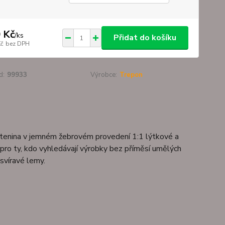
 Kč
/
ks
Přidat do košíku
Kč
bez DPH
d:
99933
Výrobce:
Trepon
tenina v jemném žebrovém provedení 1:1 lýtkové a
 pro ty, kdo vyhledávají výrobky bez příměsí umělých
svíravé lemy.