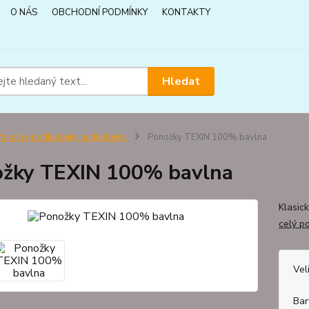
O NÁS
OBCHODNÍ PODMÍNKY
KONTAKTY
Hledat
onožky,podkolenky nadkolenky
Ponožky TEXIN 100% bavlna
žky TEXIN 100% bavlna
Klasic
celý p
Vel
Bar