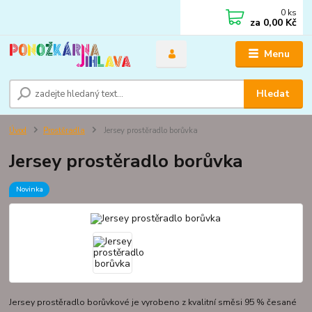
0
ks
za
0,00 Kč
Menu
Hledat
Úvod
Prostěradla
Jersey prostěradlo borůvka
Jersey prostěradlo borůvka
Novinka
Jersey prostěradlo borůvkové je vyrobeno z kvalitní směsi 95 % česané