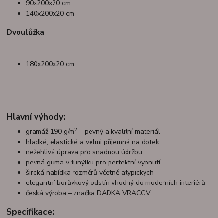
90x200x20 cm
140x200x20 cm
Dvoulůžka
180x200x20 cm
Hlavní výhody:
2
gramáž 190 g/m
– pevný a kvalitní materiál
hladké, elastické a velmi příjemné na dotek
nežehlivá úprava pro snadnou údržbu
pevná guma v tunýlku pro perfektní vypnutí
široká nabídka rozměrů včetně atypických
elegantní borůvkový odstín vhodný do moderních interiérů
česká výroba – značka DADKA VRACOV
Specifikace: