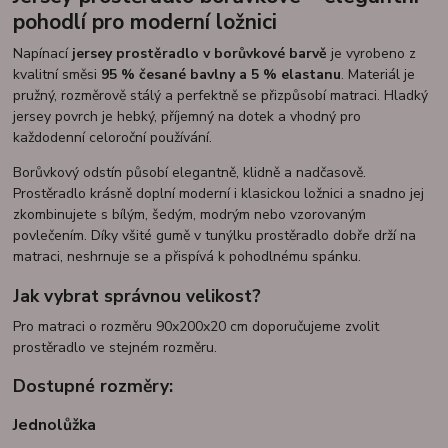
pohodlí pro moderní ložnici
Napínací
jersey prostěradlo v borůvkové barvě
je vyrobeno z
kvalitní směsi
95 % česané bavlny a 5 % elastanu
. Materiál je
pružný, rozměrově stálý a perfektně se přizpůsobí matraci. Hladký
jersey povrch je hebký, příjemný na dotek a vhodný pro
každodenní celoroční používání.
Borůvkový odstín působí elegantně, klidně a nadčasově.
Prostěradlo krásně doplní moderní i klasickou ložnici a snadno jej
zkombinujete s bílým, šedým, modrým nebo vzorovaným
povlečením. Díky všité gumě v tunýlku prostěradlo dobře drží na
matraci, neshrnuje se a přispívá k pohodlnému spánku.
Jak vybrat správnou velikost?
Pro matraci o rozměru 90x200x20 cm doporučujeme zvolit
prostěradlo ve stejném rozměru.
Dostupné rozměry:
Jednolůžka