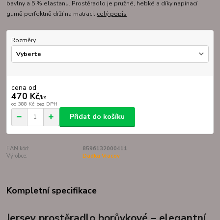
bavlny a 5 % elastanu. Prostěradlo je pružné, hebké a díky napínací
gumě perfektně drží na matraci.
celý popis
Rozměry
cena od
470 Kč
/
ks
od
388 Kč
bez DPH
Přidat do košíku
EAN kód:
8596132000411
Výrobce:
Dadka Vracov
Kompletní specifikace
Jersey prostěradlo borůvkové – elegantní